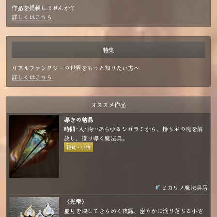
作品を掲載しませんか？
詳しくはこちら
特集
リアルファンタジーの世界をもっと知りたい方へ
詳しくはこちら
オススメ作品
導きの結晶
時間･人･物…あらゆるシガラミから、持ち主の魂を解
放し、護り導く魔法具。
雑貨・小物
ヒカリノ魔法具店
〈光雫〉
星月を映してきらめく夜露、密やかに滴り落ちる小さ