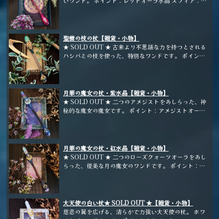
いワンド。 ポイント：レッドオーラ水晶 スフィア：レ
ッドアベンチュリン ホルダー：林檎の枝
聖樹の枝の杖【雑貨・小物】
★ SOLD OUT ★ 古来より不思議な力を持つとされる
ハシバミの枝を使った、特別なワンドです。 ポイン
ト：グリーンオーラ水晶 スフィア：ユナカイト ホルダ
ー：ハシバミの枝
月華の魔女の杖・紫水晶【雑貨・小物】
★ SOLD OUT ★ 二つのアメジストをあしらった、神
秘的な魔女の魔女です。 ポイント：アメジストオーラ
スフィア：アメジスト ホルダー：梨の枝
月華の魔女の杖・紅水晶【雑貨・小物】
★ SOLD OUT ★ 二つのローズクォーツオーラをあし
らった、優美な月の魔女のワンドです。 ポイント：ロ
ーズクォーツオーラ スフィア：ローズクォーツ ホルダ
ー：林檎の枝
大天使の白い杖★ SOLD OUT ★【雑貨・小物】
慈悲の翼を広げる、清らかで力強い大天使の杖。 ホワ