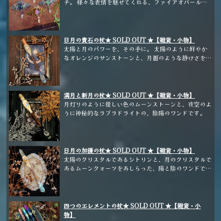
チ。 様々な表情を魅せてくれる、ファイアオパールガ
ラスをあしらった、大人のファンタジーアクセサリーで
す。 ※こちらは期間限定販売となります。
日月の貴石の杖★ SOLD OUT ★【雑貨・小物】
太陽と月のパワーを、その手に。 太陽のように鮮やか
なオレンジのサンストーンと、月面のような静けさを感
じるラルビカイトをあしらいました。
満月と新月の杖★ SOLD OUT ★【雑貨・小物】
月灯りのように優しい色のムーンストーンと、夜空のよ
うに神秘的なラブラドライトの、陰陽のワンドです。
日月の加護の杖★ SOLD OUT ★【雑貨・小物】
太陽のクリスタルであるシトリンと、月のクリスタルで
あるムーンクォーツをあしらった、陽と陰のワンドで
す。
四つのエレメントの杖★ SOLD OUT ★【雑貨・小
物】