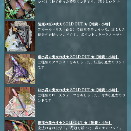
シバミの枝で創った特製ワンドです。 瑞々しいグリー
ンのクリスタルオーラが、癒しを与えてくれます。
清廉の証の杖★ SOLD OUT ★【雑貨・小物】
フルールドリス（百合）の紋章をあしらった、凛とした
優美さを持つワンドです。 ポイント：ダークオーラ ス
フィア：スモーキークォーツ ホルダー：林檎
紫水晶の魔女の杖★ SOLD OUT ★【雑貨・小物】
二種類のアメジストをあしらった、妖艶な魔女のワンド
です。
紅水晶の魔女の杖★ SOLD OUT ★【雑貨・小物】
二種類のローズクォーツをあしらった、可憐な魔女のワ
ンドです。
祝福の森の杖★ SOLD OUT ★【雑貨・小物】
魔法の森の祝祭日。 花冠を戴いた、森の主のワンド。