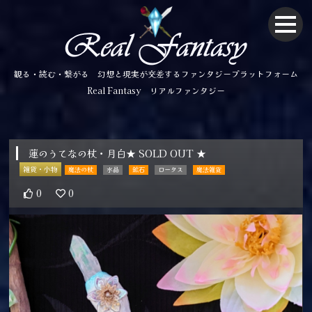
観る・読む・繋がる 幻想と現実が交差するファンタジープラットフォーム
Real Fantasy リアルファンタジー
蓮のうてなの杖・月白★ SOLD OUT ★
雑貨・小物
魔法の杖
水晶
鉱石
ロータス
魔法雑貨
0
0