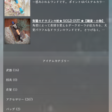
ー感あふれるワンドです。 ポイントはパステルカラー
のグラデーションが美しいレインボーオーラ、スフィア
のアイリスクォーツは角度によって虹が浮かびます。
宵闇のドラゴンの杖★ SOLD OUT ★【雑貨・小物】
角度によって表情を変えるダークオーラが迫力ある、大
変パワフルなドラゴンのワンドです。 さりげなく、竜
の鱗のようなビジューをアクセントに入れています。
アイテムカテゴリー
武器 (16)
防具 (0)
衣装 (1)
アクセサリー (247)
バッグ (2)