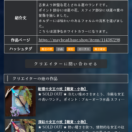
古来より神聖な花とされる蓮のワンドです。
ポイント部分には蓮の花、スフィア部分には蓮の葉の
装飾を施しました。
紹介文
ホルダーには味わいのあるフォルムの流木を選びまし
た。
こちらは清浄なホワイトカラーになります。
作品ページ
https://maybead.base.shop/items/114387298
ハッシュタグ
魔法の杖
水晶
鉱石
ロータス
魔法雑貨
クリエイターの他の作品
紺碧の女王の杖【雑貨・小物】
★ SOLD OUT ★ 冷たい煌めきをまとう、冷厳な女王
の青いワンド。 ポイント：ブルーオーラ水晶 スフィ
ア：ブルーアベンチュリン ホルダー：梨の枝
深紅の女王の杖【雑貨・小物】
★ SOLD OUT ★ 熱い耀きを放つ、情熱的な女王の紅