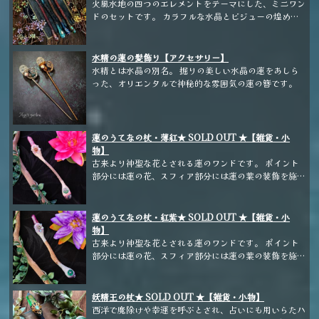
火風水地の四つのエレメントをテーマにした、ミニワン
ドのセットです。 カラフルな水晶とビジューの煌めき
が目を引きます。
水精の蓮の髪飾り【アクセサリー】
水精とは水晶の別名。 掘りの美しい水晶の蓮をあしら
った、オリエンタルで神秘的な雰囲気の蓮の簪です。
蓮のうてなの杖・薄紅★ SOLD OUT ★【雑貨・小
物】
古来より神聖な花とされる蓮のワンドです。 ポイント
部分には蓮の花、スフィア部分には蓮の葉の装飾を施し
ました。 ホルダーには味わいのあるフォルムの流木を
選びました。 こちらは可憐なピンクカラーになりま
す。
蓮のうてなの杖・紅紫★ SOLD OUT ★【雑貨・小
物】
古来より神聖な花とされる蓮のワンドです。 ポイント
部分には蓮の花、スフィア部分には蓮の葉の装飾を施し
ました。 ホルダーには味わいのあるフォルムの流木を
選びました。 こちらは神秘的なマゼンタカラーになり
ます。
妖精王の杖★ SOLD OUT ★【雑貨・小物】
西洋で魔除けや幸運を呼ぶとされ、占いにも用いらたハ