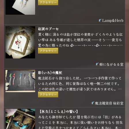
や青の星がひとつふたつ、きらりと輝いて流れて行っ
アクセサリー
た。
Lamp&Herb
紅涙のブーセ
貫く剱に 滴るのは血か深紅の果実か ざくろのような紅
い雫は ある令嬢が遺した贖罪の涙 ──そう……貴方も
愛の為に戦ったのね 🥀· · ─ ·✧· ─ · ·🥀· · ─ ·✧· ─ · ·
🥀 柘榴モチーフのイヤーフックです ベースが柔らかい
アクセサリー
素材ですので、耳の形に合わせて装着して頂けます
櫛にながるる堂
彩(いろ)の魔杖
魔法鉱石から創り出した杖。 一つ一つ手作業で作って
いるため同じ色、同じ装飾はなく唯一無二の杖です。
この杖は色の違いで属性が違う訳ではありません。 使
用者を惹き寄せ、幸せへ導くための色の違いです。
アクセサリー
(上手く言語化できなかったけど要は「好きな色、惹か
魔法雑貨店 秘彩堂
れる色って人によって違うよね」ということを言いた
かったです💦)
【永久(とこしえ)の誓い】
あなたも御存知でしたか 闇を飛ぶ月には「羽」がある
ってことを 本当に、本当に強い願いをお持ちなら 羽生
えた空飛ぶ月をつかまえてごらんなさい 本当に、本当