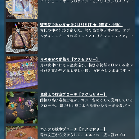
イトジェードオーラのポイントとクリスタルのスフィ
ア。 ホルダーは林檎の枝。
堕天使の黒い杖★ SOLD OUT ★【雑貨・小物】
古代の神の記憶を宿した、誇り高き堕天使の杖。 オブ
シディアンオーラのポイントとモリオンのスフィア。
ホルダーは梨の枝。
月の巫女の髪飾り【アクセサリー】
月の女神に仕える巫女達が、特別な祝祭の日にのみ身に
付ける事か許される美しい櫛。 女神のシンボルの中央
にビシューが煌めき、華やかでありながら神秘的なデザ
インです。 ※こちらは期間限定販売となります。
竜騎士の紋章ブローチ【アクセサリー】
階級の高い竜騎士達が、マント留めとして愛用している
ブローチ。 竜の吐く息のような青いシラーがたなび
く、大振りのドラゴンブレスガラスを贅沢にあしらいま
した。 ※こちらは期間限定販売となります。
エルフの紋章ブローチ【アクセサリー】
森の女王から授けられる、エルフの一族の証のブロー