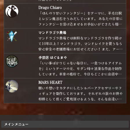
した。）
Drago Chiaro
「ほんのり甘いファンタジー」をテーマに、羊毛幻獣
とレジン魔法石をうみだしています。 あなたの日常に
ファンタジーを溶け込ませるお手伝いができたら嬉し
いです。
マンドラゴラ農場
マンドラゴラ農場では新鮮なマンドラゴラを作り続け
て10年以上！マンドラゴラ、マンドレイクを買うなら
安心安全の老舗農場にお任せください！ また、アート
ドールや魔法の小瓶など様々な魔法雑貨も取り扱いあ
手芸店 はぐるまや
り。よろしくおねがいします。
「いい事ばかりじゃない毎日に、一息つけるアイテム
を」というテーマの元、モダン時々浪漫な作品を制作
しています。車掌の格好で、今日もどこかに出店中。
気分は「銀河鉄道を駆り、星々をめぐりながら商いを
MARS HEART
する魔法雑貨商」です。
願いや想いをカタチにしたシルバーアクセサリーやフ
ィギュアを製作しております。 それぞれの旅のお供や
相棒として長くご愛用頂けるような、そんな出逢いと
なれたら嬉しいです！
メインメニュー