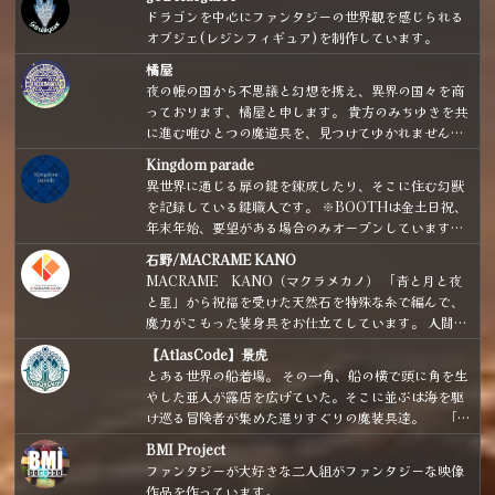
ドラゴンを中心にファンタジーの世界観を感じられる
オブジェ(レジンフィギュア)を制作しています。
橘屋
夜の帳の国から不思議と幻想を携え、異界の国々を商
っております、橘屋と申します。 貴方のみちゆきを共
に進む唯ひとつの魔道具を、見つけてゆかれません
か。
Kingdom parade
異世界に通じる扉の鍵を錬成したり、そこに住む幻獣
を記録している鍵職人です。 ※BOOTHは金土日祝、
年末年始、要望がある場合のみオープンしています。
※実店舗に委託している作品も掲載しています。
石野/MACRAME KANO
MACRAME KANO（マクラメカノ） 「青と月と夜
と星」から祝福を受けた天然石を特殊な糸で編んで、
魔力がこもった装身具をお仕立てしています。 人間界
で隠れ魔女・魔法使いとして生活している方へ向け
【AtlasCode】景虎
て、普通の人がパッと見て「魔法使いだ」と分かりに
とある世界の船着場。 その一角、船の横で頭に角を生
くいような、魔女さん、魔法使いさんのための装身具
やした亜人が露店を広げていた。そこに並ぶは海を駆
をお届けしております。日常使いしやすいカジュアル
け巡る冒険者が集めた選りすぐりの魔装具達。 「や
シンプルなデザインがメインです。 お家でぼっちアフ
ぁやぁいらっしゃい！ 船長が集めた道具、ちょっと癖
タヌーンティーが趣味です。赤い屋根の海の見える高
BMI Project
が強いものもあるけど、ぜひ見ていってよ！ 道具の方
台にアトリエを構えるのが夢です。 （補足：店主、ポ
ファンタジーが大好きな二人組がファンタジーな映像
から気に入られちゃったらごめんね！！」
ポクロ、FF6、クロノ、テイルズ、ドラクエで育ちま
作品を作っています。