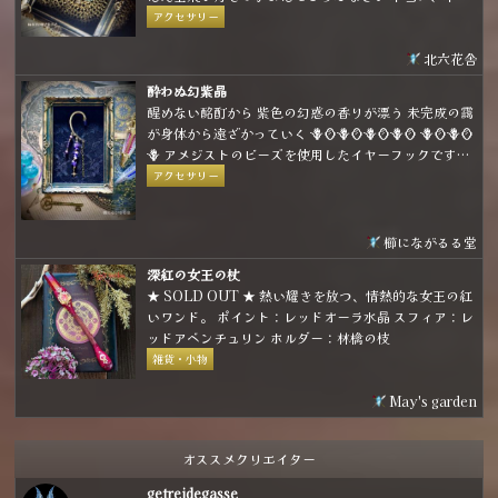
に強い願いなら 月はその願いを叶えてくれるでしょう
アクセサリー
北六花舎
酔わぬ幻紫晶
醒めない酩酊から 紫色の幻惑の香りが漂う 未完成の靄
が身体から遠ざかっていく 🪻🪞🪻🪞🪻🪞🪻🪞 🪻🪞🪻🪞
🪻 アメジストのビーズを使用したイヤーフックです。
パープルとゴールドの組み合わせで煌びやかな雰囲気
アクセサリー
に仕上げました。
櫛にながるる堂
深紅の女王の杖
★ SOLD OUT ★ 熱い耀きを放つ、情熱的な女王の紅
いワンド。 ポイント：レッドオーラ水晶 スフィア：レ
ッドアベンチュリン ホルダー：林檎の枝
雑貨・小物
May's garden
オススメクリエイター
getreidegasse