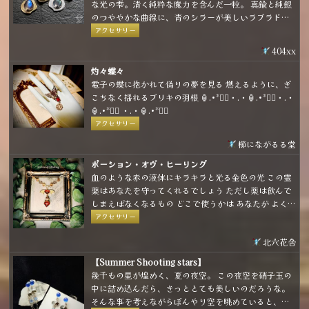
な光の雫。清く純粋な魔力を含んだ一粒。 真鍮と純銀
のつややかな曲線に、青のシラーが美しいラブラドラ
イトとレインボームーンストーンを合わせた小粒なア
アクセサリー
イテムです。 金具の種類は耳飾り、ネックレス、ブロ
404xx
ーチから選べて、お好きな形態で身に着けることがで
きます。
灼々蝶々
電子の蝶に抱かれて偽りの夢を見る 燃えるように、ぎ
こちなく揺れるブリキの羽根 🏮.•*❤️‍🔥・.・🏮.•*❤️‍🔥・.・
🏮.•*❤️‍🔥 ・.・🏮.•*❤️‍🔥
アクセサリー
櫛にながるる堂
ポーション・オヴ・ヒーリング
血のような赤の液体にキラキラと光る金色の光 この霊
薬はあなたを守ってくれるでしょう ただし薬は飲んで
しまえばなくなるもの どこで使うかは あなたが よく
考えて…
アクセサリー
北六花舎
【Summer Shooting stars】
幾千もの星が煌めく、夏の夜空。 この夜空を硝子玉の
中に詰め込んだら、きっととても美しいのだろうな。
そんな事を考えながらぼんやり空を眺めていると、白