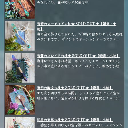
あなたにも、森の癒しの祝福を💚
青碧のマーメイドの杖★ SOLD OUT ★【雑貨・小
物】
海の宝で飾りたてられた、お伽噺の絵本のような人魚姫
のワンドです。 ポイントのオーシャンオーラのブルー
～グリーンのグラデーションが、爽やかで美しいワンド
です。
青藍のネレイドの杖★ SOLD OUT ★【雑貨・小物】
海神に仕える海の精霊・ネレイドをイメージしました。
深い海の底に降るマリンスノーのように、煌めきが散り
ばめられた美しいワンドです。
薄明の魔女の杖★ SOLD OUT ★【雑貨・小物】
まだ夜が明けやらぬ時間。 うっすらと白んでくる空に
残る細い月に、清らかな祈りを捧げる魔女をイメージし
ました。 ポイントのマゼンタ～パープルのグラデーシ
ョンが美しいワンドです。
明星の天馬の杖★ SOLD OUT ★【雑貨・小物】
一番星が輝く明け方の空を翔るペガサスの、ファンタジ