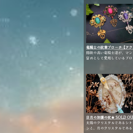
ラ スフィア：ローズクォーツ
ルダー：林檎の枝
竜騎士の紋章ブローチ【アク
サリー】
階級の高い竜騎士達が、マン
留めとして愛用しているブロ
チ。 竜の吐く息のような青
ラーがたなびく、大振りのド
ゴンブレスガラスを贅沢にあ
らいました。 ※こちらは期間限
定販売となります。
日月の加護の杖★ SOLD OU
★【雑貨・小物】
太陽のクリスタルであるシト
ンと、月のクリスタルである