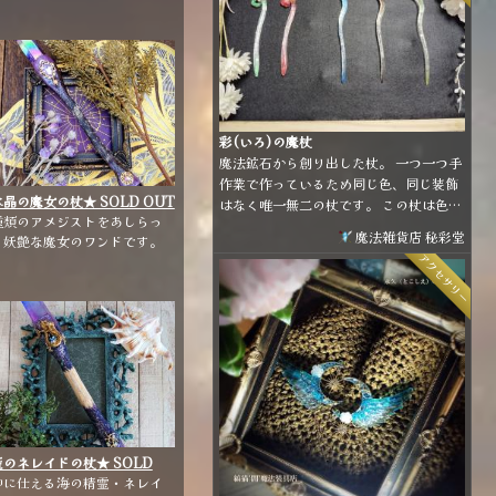
の花、スフィア部分には蓮の
の装飾を施しました。 ホルダ
には味わいのあるフォルムの
木を選びました。 こちらは清
なホワイトカラーになりま
。
彩(いろ)の魔杖
魔法鉱石から創り出した杖。 一つ一つ手
作業で作っているため同じ色、同じ装飾
晶の魔女の杖★ SOLD OUT
はなく唯一無二の杖です。 この杖は色の
【雑貨・小物】
種類のアメジストをあしらっ
違いで属性が違う訳ではありません。 使
魔法雑貨店 秘彩堂
、妖艶な魔女のワンドです。
用者を惹き寄せ、幸せへ導くための色の
アクセサリー
違いです。 (上手く言語化できなかった
けど要は「好きな色、惹かれる色って人
によって違うよね」ということを言いた
かったです💦)
のネレイドの杖★ SOLD
UT ★【雑貨・小物】
神に仕える海の精霊・ネレイ