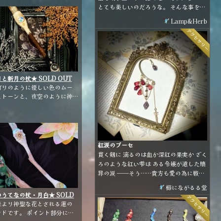
き、華やかでありながら神秘
とても美しいのだろうな。 そんな事を考
デザインです。 ※こちらは
えながらぼんやり空を眺めていると、白
Lamp&Herb
間限定販売となります。
や青の星がひとつふたつ、きらりと輝い
アクセサリー
て流れて行った。
と新月の杖★ SOLD OUT
【雑貨・小物】
灯りのように優しい色のムー
ストーンと、夜空のように神
的なラブラドライトの、陰陽
ワンドです。
紅涙のブーセ
貫く剱に 滴るのは血か深紅の果実か ざく
ろのような紅い雫は ある令嬢が遺した贖
罪の涙 ──そう……貴方も愛の為に戦っ
たのね 🥀· · ─ ·✧· ─ · ·🥀· · ─ ·✧· ─ · ·
櫛にながるる堂
🥀 柘榴モチーフのイヤーフックです ベー
のうてなの杖・月白★ SOLD
アクセサリー
スが柔らかい素材ですので、耳の形に合
UT ★【雑貨・小物】
来より神聖な花とされる蓮の
わせて装着して頂けます
ンドです。 ポイント部分には