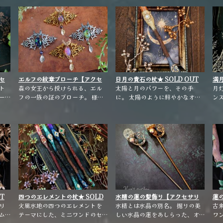
 ホ
檎の枝。
枝。
め
的な
期
セ
エルフの紋章ブローチ【アクセ
日月の貴石の杖★ SOLD OUT
満月
ト
サリー】
森の女王から授けられる、エル
★【雑貨・小物】
太陽と月のパワーを、その手
★
月
ー
フの一族の証のブローチ。 様々
に。 太陽のように鮮やかなオレ
ン
いシ
な表情を魅せてくれる、ファイ
ンジのサンストーンと、月面の
秘
ラ
アオパールガラスをあしらっ
ような静けさを感じるラルビカ
の
し
た、大人のファンタジーアクセ
イトをあしらいました。
サリーです。 ※こちらは期間限
定販売となります。
T
四つのエレメントの杖★ SOLD
水精の蓮の髪飾り【アクセサリ
蓮
リ
OUT ★【雑貨・小物】
火風水地の四つのエレメントを
ー】
水精とは水晶の別名。 掘りの美
O
古
ム
テーマにした、ミニワンドのセ
しい水晶の蓮をあしらった、オ
ワ