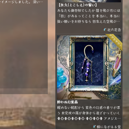
をイメージしました。 深い海
【永久(とこしえ)の誓い】
底に降るマリンスノーのよう
あなたも御存知でしたか 闇を飛ぶ月には
、煌めきが散りばめられた美
「羽」があるってことを 本当に、本当に
いワンドです。
強い願いをお持ちなら 羽生えた空飛ぶ月
をつかまえてごらんなさい 本当に、本当
北六花舎
に強い願いなら 月はその願いを叶えてく
アクセサリー
れるでしょう
酔わぬ幻紫晶
醒めない酩酊から 紫色の幻惑の香りが漂
う 未完成の靄が身体から遠ざかっていく
🪻🪞🪻🪞🪻🪞🪻🪞 🪻🪞🪻🪞🪻 アメジスト
のビーズを使用したイヤーフックです。
櫛にながるる堂