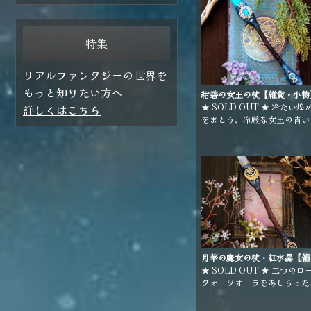
特集
リアルファンタジーの世界を
もっと知りたい方へ
紺碧の女王の杖【雑貨・小物
★ SOLD OUT ★ 冷たい煌
詳しくはこちら
をまとう、冷厳な女王の青い
ンド。 ポイント：ブルーオーラ
水晶 スフィア：ブルーアベ
ュリン ホルダー：梨の枝
月華の魔女の杖・紅水晶【雑
貨・小物】
★ SOLD OUT ★ 二つのロ
クォーツオーラをあしらった
優美な月の魔女のワンドです
ポイント：ローズクォーツオ