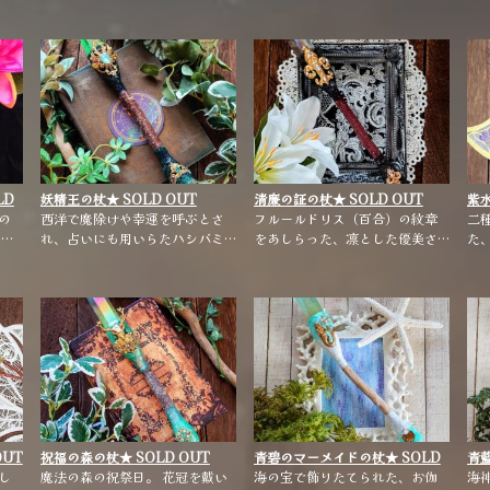
陽
ットです。 カラフルな水晶とビ
リエンタルで神秘的な雰囲気の
蓮
ジューの煌めきが目を引きま
蓮の簪です。
葉
す。
ー
流
浄
す
LD
妖精王の杖★ SOLD OUT
清廉の証の杖★ SOLD OUT
紫水
の
★【雑貨・小物】
西洋で魔除けや幸運を呼ぶとさ
★【雑貨・小物】
フルールドリス（百合）の紋章
★
二
には
れ、占いにも用いらたハシバミ
をあしらった、凛とした優美さ
た
の
の枝で創った特製ワンドです。
を持つワンドです。 ポイント：
ルダ
瑞々しいグリーンのクリスタル
ダークオーラ スフィア：スモー
の
オーラが、癒しを与えてくれま
キークォーツ ホルダー：林檎
は可
す。
。
OUT
祝福の森の杖★ SOLD OUT
青碧のマーメイドの杖★ SOLD
青藍
し
★【雑貨・小物】
魔法の森の祝祭日。 花冠を戴い
OUT ★【雑貨・小物】
海の宝で飾りたてられた、お伽
O
海