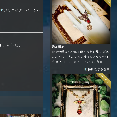
て、お好きな形態で身に着けることがで
きます。
クリエイターページへ
施しました。
灼々蝶々
電子の蝶に抱かれて偽りの夢を見る 燃え
るように、ぎこちなく揺れるブリキの羽
根 🏮.•*❤️‍🔥・.・🏮.•*❤️‍🔥・.・🏮.•*❤️‍🔥 ・.・
🏮.•*❤️‍🔥
櫛にながるる堂
アクセサリー