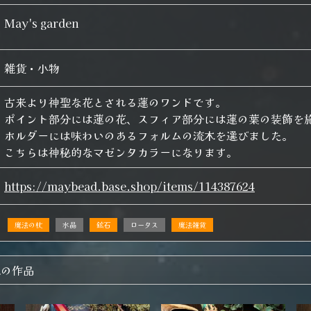
May's garden
雑貨・小物
古来より神聖な花とされる蓮のワンドです。
ポイント部分には蓮の花、スフィア部分には蓮の葉の装飾を
ホルダーには味わいのあるフォルムの流木を選びました。
こちらは神秘的なマゼンタカラーになります。
https://maybead.base.shop/items/114387624
魔法の杖
水晶
鉱石
ロータス
魔法雑貨
他の作品