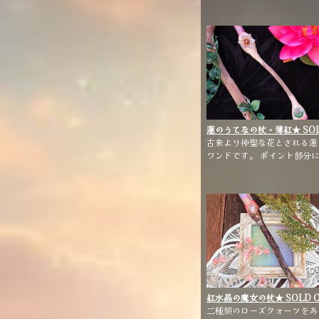
ーンクォーツをあしらった、
と陰のワンドです。
蓮のうてなの杖・薄紅★ SO
OUT ★【雑貨・小物】
古来より神聖な花とされる蓮
ワンドです。 ポイント部分
蓮の花、スフィア部分には蓮
葉の装飾を施しました。 ホ
ーには味わいのあるフォルム
流木を選びました。 こちら
憐なピンクカラーになります
紅水晶の魔女の杖★ SOLD 
★【雑貨・小物】
二種類のローズクォーツをあ