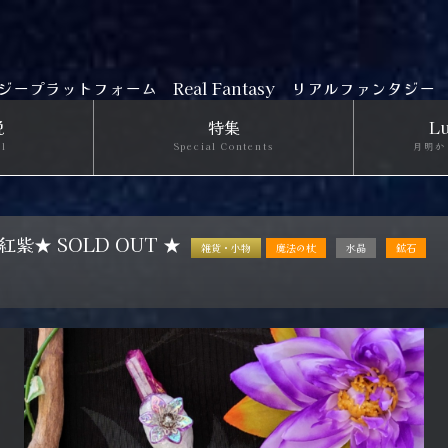
ジープラットフォーム
Real Fantasy リアルファンタジー
説
特集
Lu
el
Special Contents
月明か
紫★ SOLD OUT ★
雑貨・小物
魔法の杖
水晶
鉱石