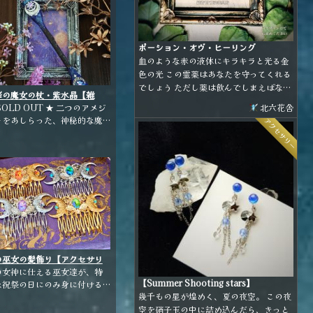
ポーション・オヴ・ヒーリング
血のような赤の液体にキラキラと光る金
色の光 この霊薬はあなたを守ってくれる
でしょう ただし薬は飲んでしまえばなく
華の魔女の杖・紫水晶【雑
なるもの どこで使うかは あなたが よく
・小物】
SOLD OUT ★ 二つのアメジ
北六花舎
考えて…
トをあしらった、神秘的な魔
アクセサリー
女です。 ポイント：アメ
ストオーラ スフィア：アメジ
ト ホルダー：梨の枝
の巫女の髪飾り【アクセサリ
】
の女神に仕える巫女達が、特
【Summer Shooting stars】
な祝祭の日にのみ身に付ける
幾千もの星が煌めく、夏の夜空。 この夜
か許される美しい櫛。 女神の
空を硝子玉の中に詰め込んだら、きっと
ンボルの中央にビシューが煌