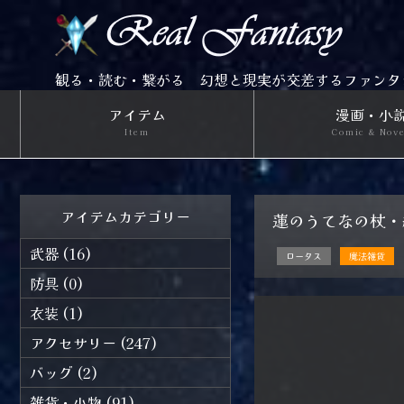
観る・読む・繋がる 幻想と現実が交差するファンタ
アイテム
漫画・小
Item
Comic & Nov
アイテムカテゴリー
蓮のうてなの杖・紅
武器 (16)
ロータス
魔法雑貨
防具 (0)
衣装 (1)
アクセサリー (247)
バッグ (2)
雑貨・小物 (91)