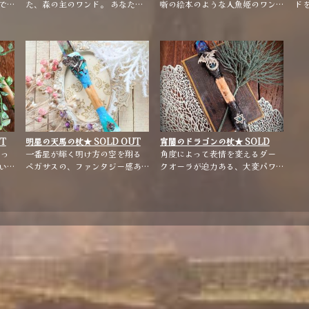
で
た、森の主のワンド。 あなたに
噺の絵本のような人魚姫のワン
ド
も、森の癒しの祝福を💚
ドです。 ポイントのオーシャン
の
オーラのブルー～グリーンのグ
に
ラデーションが、爽やかで美し
し
いワンドです。
T
明星の天馬の杖★ SOLD OUT
宵闇のドラゴンの杖★ SOLD
うっ
★【雑貨・小物】
一番星が輝く明け方の空を翔る
OUT ★【雑貨・小物】
角度によって表情を変えるダー
い
ペガサスの、ファンタジー感あ
クオーラが迫力ある、大変パワ
魔
ふれるワンドです。 ポイントは
フルなドラゴンのワンドです。
イン
パステルカラーのグラデーショ
さりげなく、竜の鱗のようなビ
ラ
ンが美しいレインボーオーラ、
ジューをアクセントに入れてい
スフィアのアイリスクォーツは
ます。
角度によって虹が浮かびます。