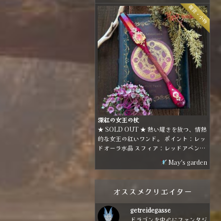
パープルとゴールドの組み合わせで煌び
雑貨・小物
やかな雰囲気に仕上げました。
深紅の女王の杖
★ SOLD OUT ★ 熱い耀きを放つ、情熱
的な女王の紅いワンド。 ポイント：レッ
ドオーラ水晶 スフィア：レッドアベンチ
ュリン ホルダー：林檎の枝
May's garden
オススメクリエイター
getreidegasse
ドラゴンを中心にファンタジ