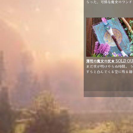
らった、可憐な魔女のワンド
す。
薄明の魔女の杖★ SOLD OU
★【雑貨・小物】
まだ夜が明けやらぬ時間。 
すらと白んでくる空に残る細
月に、清らかな祈りを捧げる
女をイメージしました。 ポ
トのマゼンタ～パープルのグ
デーションが美しいワンドで
す。