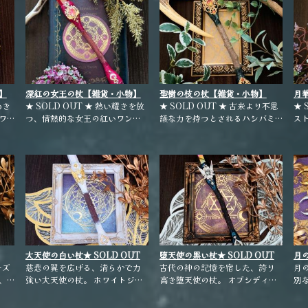
】
深紅の女王の杖【雑貨・小物】
聖樹の枝の杖【雑貨・小物】
月
めき
★ SOLD OUT ★ 熱い耀きを放
★ SOLD OUT ★ 古来より不思
貨
★ 
ワ
つ、情熱的な女王の紅いワン
議な力を持つとされるハシバミ
ス
ド。 ポイント：レッドオーラ水
の枝を使った、特別なワンドで
女の魔
ンチ
晶 スフィア：レッドアベンチュ
す。 ポイント：グリーンオーラ
ジ
リン ホルダー：林檎の枝
水晶 スフィア：ユナカイト ホル
ス
ダー：ハシバミの枝
大天使の白い杖★ SOLD OUT
堕天使の黒い杖★ SOLD OUT
月
ーズ
★【雑貨・小物】
慈悲の翼を広げる、清らかで力
★【雑貨・小物】
古代の神の記憶を宿した、誇り
ー
月
、
強い大天使の杖。 ホワイトジェ
高き堕天使の杖。 オブシディア
別
。
ードオーラのポイントとクリス
ンオーラのポイントとモリオン
事
ー
タルのスフィア。 ホルダーは林
のスフィア。 ホルダーは梨の
シ