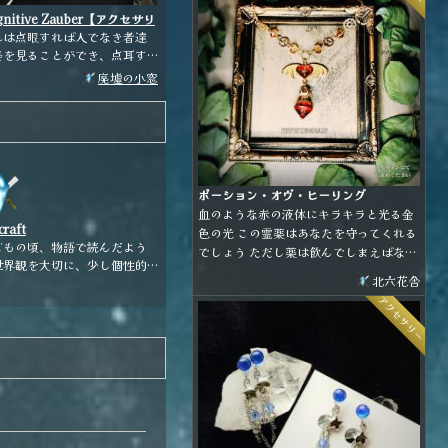
gnitive Zauber【アクセサリ
】
れは点眼すれば人でなき者達
姿を見ることができ、点耳す
ばその者達の声を聞くことが
廃墟の小窓
き、手に擦りこめばその者達
触れることが出来る魔法の液
法の使い手で無い人
も使用は可能だが…彼らは人類
ら遠く懸け離れた姿を取って
ることが多いから、その形を
ポーション・オヴ・ヒーリング
てもどうか驚かないでやって
血のような赤の液体にキラキラと光る金
くれ。
raft
色の光 この霊薬はあなたを守ってくれる
どもの頃、物語で読んだよう
でしょう ただし薬は飲んでしまえばなく
世界観を大切に、少し個性的
なるもの どこで使うかは あなたが よく
北六花舎
オンリーワン、こんなのあっ
考えて…
アクセサリー
らいいなを心がけてひとつひ
つ丁寧に作っています。 日常
非日常に変える魔法のアイテ
はいかがでしょうか。 ひとつ
もお気に召す作品に出会えま
 「小さな物語を身に
とう楽しさを」