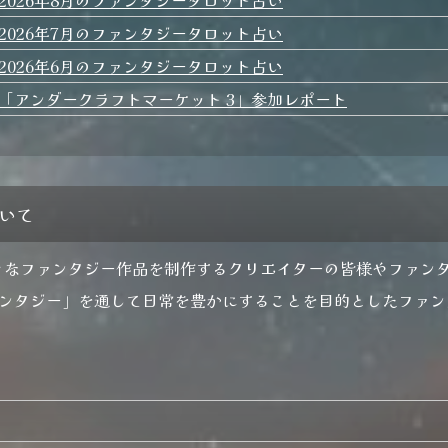
好きに生きて欲しいと女神は願
ン
す。
い、巫女と騎士の魂を祭壇に祀
2026年7月のファンタジータロット占い
用に
られている２つの星のランタン
に宿し、窮地を逃れさせた。 さ
2026年6月のファンタジータロット占い
て、その後の世界は一体どうな
ったのだろうか...
「アンダークラフトマーケット 3」参加レポート
ついて
syは様々なファンタジー作品を制作するクリエイターの皆様やファ
ンタジー」を通して日常を豊かにすることを目的としたファン
内