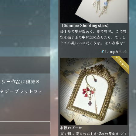
【Summer Shooting stars】
幾千もの星が煌めく、夏の夜空。 この夜
空を硝子玉の中に詰め込んだら、きっと
とても美しいのだろうな。 そんな事を考
えながらぼんやり空を眺めていると、白
Lamp&Herb
や青の星がひとつふたつ、きらりと輝い
アクセサリー
て流れて行った。
ンタジー作品に興味の
タジープラットフォ
紅涙のブーセ
貫く剱に 滴るのは血か深紅の果実か ざく