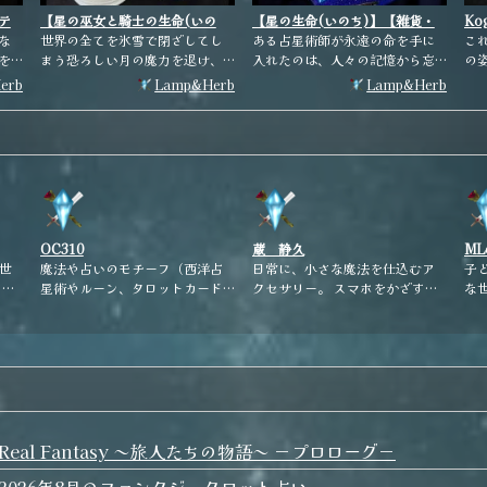
テ
【星の巫女と騎士の生命(いの
【星の生命(いのち)】【雑貨・
Ko
な
ち)】【インテリア】
世界の全てを氷雪で閉ざしてし
小物】
ある占星術師が永遠の命を手に
ー
こ
を
まう恐ろしい月の魔力を退け、
入れたのは、人々の記憶から忘
の
地を
この世界の秩序を保っている星
れ去られた廃墟の教会にて、女
れ
erb
Lamp&Herb
Lamp&Herb
だ
の女神を祀っている教会。 人々
神像を祀る祭壇の上に置かれて
で
が絶えず祈りを捧げに訪れてい
いた箱を見つけたからだった。
に
ー
たが、やがて始まった人類同士
埃を被った箱の中には、きらび
薬だよ。 魔
の争いにより皆お互いに疑いの
やかな星の欠片が輝いている。
間
こ
心を持ち、女神への祈りも信仰
宇宙へと繋がる、星空の箱。 ―
か
てし
も忘れてしまった。 誰からも忘
悩みを持つ人の為、国家の為、
い
..
れられた教会では、若い巫女の
来る日も来る日も相談者は絶え
見
娘がたった一人、信仰を忘れた
ず、星を詠み続ける。 星を詠む
お
OC310
蔵 静久
MLc
人々に代わって寝食を忘れ必死
毎に少しずつ削れていく自らの
世
魔法や占いのモチーフ（西洋占
日常に、小さな魔法を仕込むア
子
に祈りを捧げ続けていた。 教会
寿命― 箱の中に、占星術師は自
星術やルーン、タロットカード
クセサリー。 スマホをかざす
な
の前には女神像と巫女を守る為
身の魂を仕舞いこんだ。 箱の中
が
などを用いたチャームや指輪な
と、魔法がひらく。 霊性と機巧
な
に、機械人形の騎士が微動だに
は無限の宇宙と繋がっている。
どの魔法アクセサリーを作って
を閉じ込めた、現代の魔法具を
た
せず立ち尽くしている。 虚しく
これでもう、自分以外の者の為
くな
います。 OC=推し 310＝Meet
作成しています。
と
もたった一人の巫女の祈りにも
に大切な寿命が削られる事はな
ま
人生の推しとの出会いのきっか
を
限界が訪れ、凍てつく月の魔力
いだろう...
けになるような、魔法学校の設
ム
が世界に放たれようとしてい
立を目指して、日々、魔法アク
で
た。 しかし、巫女の命がけの祈
性の
セサリーを作成しています。 主
すように。
りは無駄では無かった。 自分が
せて
婦の体を乗っ取り、日本で魔女
ま
Real Fantasy ～旅人たちの物語～ －プロローグ－
月の魔力を押し込めた後に再び
修行をしている魔女見習いのり
訪れる世で、それぞれの人生を
2026年8月のファンタジータロット占い
ド
くてぃーが店主を務めていま