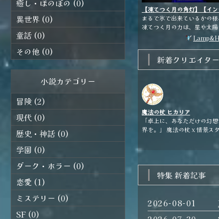
癒し・ほのぼの (0)
【凍てつく月の角灯】【イン
異世界 (0)
リア】
まるで氷で出来ているかの様
凍てつく月の力は、星や太陽
童話 (0)
も凍らせる。 やがてはこの
Lamp&H
全て、氷雪で閉ざしてしまう
その他 (0)
ろう... しかし、恐るべき存在で
新着クリエイタ
あるが故に非常に美しくもあ
る。 祭壇の様なランタンに、星
小説カテゴリー
の鎖を巻き付けて封印してお
う。 何者かがこの鎖を切っ
まったら、この世界の終わりだ.
冒険 (2)
魔法の杖 ヒカリア
現代 (0)
「卓上に、あなただけの幻想
界を。」 魔法の杖 x 情景スタン
歴史・神話 (0)
ドで、自分だけの魔法の世界
生まれる作品を制作していま
学園 (0)
す。 日常がちょっぴり楽し
ダーク・ホラー (0)
るようなワクワクをお届けし
特集 新着記事
す。 主に以下の作品を扱ってい
恋愛 (1)
ます。 ◆魔法の杖（16.5cm、
19cm、28cm、他） 各属
ミステリー (0)
魔法の杖。 ドールに持た
2026-08-01
も雰囲気が出ます。 ◆魔法の杖
SF (0)
2026-07-30
用ファンタジー情景スタン