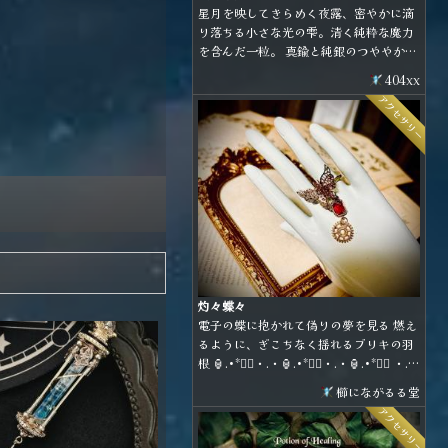
星月を映してきらめく夜露、密やかに滴
り落ちる小さな光の雫。清く純粋な魔力
を含んだ一粒。 真鍮と純銀のつややかな
曲線に、青のシラーが美しいラブラドラ
404xx
イトとレインボームーンストーンを合わ
アクセサリー
せた小粒なアイテムです。 金具の種類は
耳飾り、ネックレス、ブローチから選べ
て、お好きな形態で身に着けることがで
きます。
灼々蝶々
電子の蝶に抱かれて偽りの夢を見る 燃え
るように、ぎこちなく揺れるブリキの羽
根 🏮.•*❤️‍🔥・.・🏮.•*❤️‍🔥・.・🏮.•*❤️‍🔥 ・.・
🏮.•*❤️‍🔥
櫛にながるる堂
アクセサリー