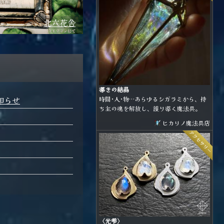
Lamp&Herb
櫛にな
導きの結晶
お知らせ
時間･人･物…あらゆるシガラミから、持
ち主の魂を解放し、護り導く魔法具。
ヒカリノ魔法具店
アクセサリー
〈光雫〉