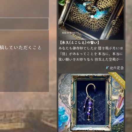
【永久(とこしえ)の誓い】
稿していただくこと
あなたも御存知でしたか 闇を飛ぶ月には
「羽」があるってことを 本当に、本当に
強い願いをお持ちなら 羽生えた空飛ぶ月
をつかまえてごらんなさい 本当に、本当
北六花舎
に強い願いなら 月はその願いを叶えてく
アクセサリー
れるでしょう