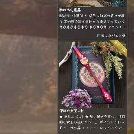
酔わぬ幻紫晶
醒めない酩酊から 紫色の幻惑の香りが漂
う 未完成の靄が身体から遠ざかっていく
🪻🪞🪻🪞🪻🪞🪻🪞 🪻🪞🪻🪞🪻 アメジスト
のビーズを使用したイヤーフックです。
櫛にながるる堂
パープルとゴールドの組み合わせで煌び
雑貨・小物
やかな雰囲気に仕上げました。
深紅の女王の杖
★ SOLD OUT ★ 熱い耀きを放つ、情熱
的な女王の紅いワンド。 ポイント：レッ
ドオーラ水晶 スフィア：レッドアベンチ
ュリン ホルダー：林檎の枝