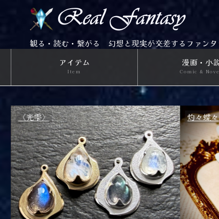
観る・読む・繋がる 幻想と現実が交差するファンタ
アイテム
漫画・小
Item
Comic & Nov
灼々蝶々
ポーショ