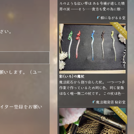
ろのような紅い雫は ある令嬢が遺した贖
罪の涙 ──そう……貴方も愛の為に戦っ
たのね 🥀· · ─ ·✧· ─ · ·🥀· · ─ ·✧· ─ · ·
櫛にながるる堂
🥀 柘榴モチーフのイヤーフックです ベー
アクセサリー
スが柔らかい素材ですので、耳の形に合
さい。
わせて装着して頂けます
お願いします。（ユー
彩(いろ)の魔杖
魔法鉱石から創り出した杖。 一つ一つ手
作業で作っているため同じ色、同じ装飾
はなく唯一無二の杖です。 この杖は色の
違いで属性が違う訳ではありません。 使
魔法雑貨店 秘彩堂
用者を惹き寄せ、幸せへ導くための色の
イター登録をお願い
アクセサリー
違いです。 (上手く言語化できなかった
けど要は「好きな色、惹かれる色って人
によって違うよね」ということを言いた
かったです💦)