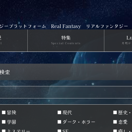
ジープラットフォーム
Real Fantasy リアルファンタジー
説
特集
Lu
el
Special Contents
月明か
の検索
冒険
現代
歴史・
学園
ダーク・ホラー
恋愛
ミステリー
SF
癒し・