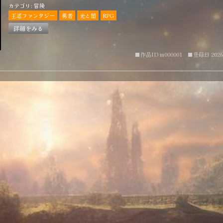
２人のジェミニが魔王を倒す旅に出る王道ファンタジー物
カテゴリ: 冒険
王道ファンタジー
勇者
光と闇
RPG
詳細をみる
■作品ID m000001
■登録日 2026-