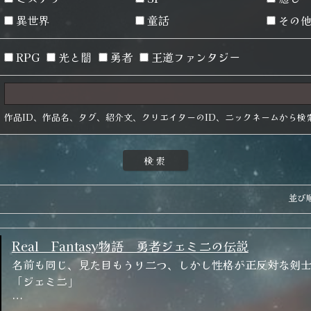
異世界
童話
その
RPG
光と闇
勇者
王道ファンタジー
作品ID、作品名、タグ、紹介文、クリエイターのID、ニックネームから検
並び
）
Real Fantasy物語 勇者ジェミニの伝説
名前も同じ、見た目もうり二つ、しかし性格が正反対な剣
「ジェミニ」