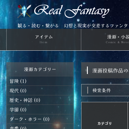
観る・読む・繋がる 幻想と現実が交差するファンタ
アイテム
漫画・小
Item
Comic & Nov
漫画カテゴリー
漫画投稿作品
冒険 (1)
検索条件
現代 (0)
歴史・神話 (0)
学園 (0)
ダーク・ホラー (0)
カテゴリ
恋愛 (0)