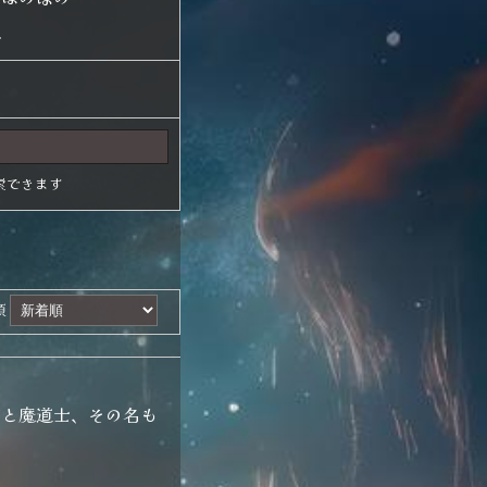
他
索できます
順
士と魔道士、その名も