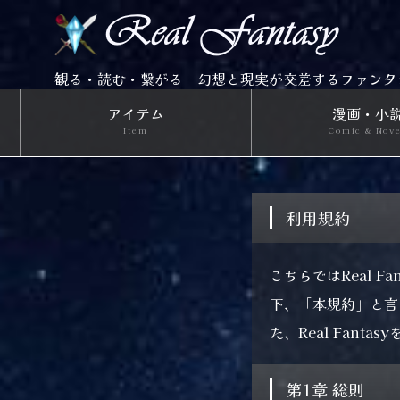
観る・読む・繋がる 幻想と現実が交差するファンタ
アイテム
漫画・小
Item
Comic & Nov
利用規約
こちらではReal 
下、「本規約」と言
た、Real Fan
第1章 総則