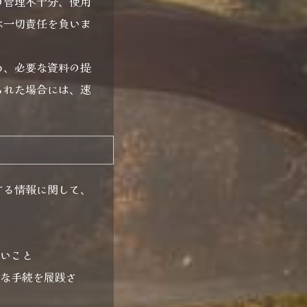
の管理不十分、使用
は一切責任を負いま
め、必要な資料の提
られた場合には、速
する情報に関して、
ないこと
要な手続を履践さ