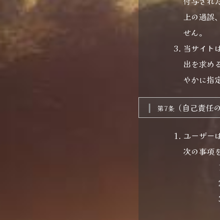
付与され
上の過誤
せん。
当サイト
出を求め
やかに指
（自己責任
第7条
ユーザー
次の事項