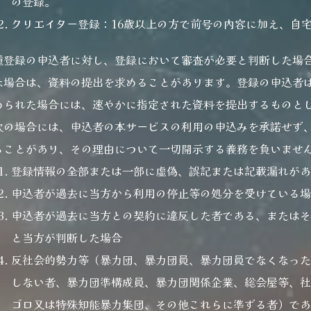
の登録。
クリエイター登録：16歳以上の方で前号の内容に加え、自
種登録の申込者に対し、登録において審査が必要と判断した場
な場合は、資料の提出を求めることがあります。登録の申込者
められた場合には、速やかに指定された資料を提出するものと
次の場合には、申込者の本サービスの利用の申込みを承諾せず
ることがあり、その理由について一切開示する義務を負いませ
登録情報の全部または一部に虚偽、誤記または記載漏れが
申込者が過去に当方から利用の停止等の処分を受けている
申込者が過去に当方との契約に違反した者である、または
と当方が判断した場合
反社会的勢力等（暴力団、暴力団員、暴力団員でなくなった
しない者、暴力団準構成員、暴力団関係企業、総会屋等、
ゴロ又は特殊知能暴力集団、その他これらに準ずる者）で