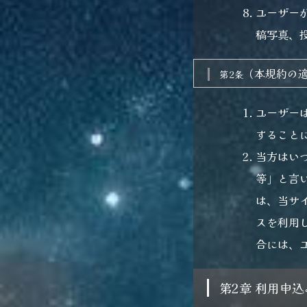
ユーザー
稿写真、
（本規約の
第2条
ユーザー
すること
当方はい
等」と言
は、当サ
スを利用
合には、
第2章 利用申