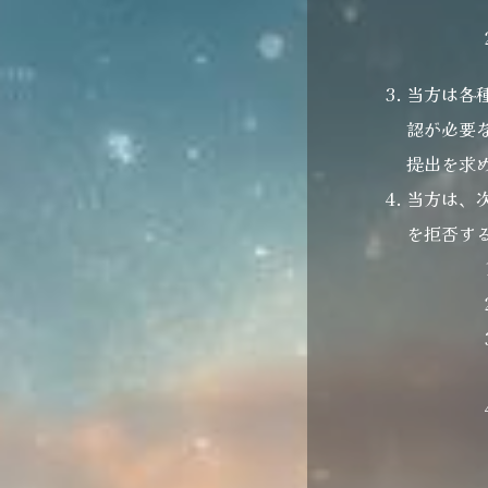
当方は各
認が必要
提出を求
当方は、
を拒否す