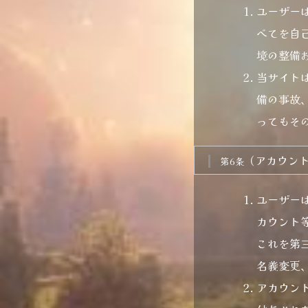
ユーザー
べてを自
境の整備
当サイト
備の事故
ってもそ
（アカウン
第6条
ユーザー
カウント
これを第
名義変更
アカウン