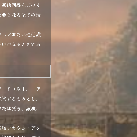
、通信回線などのす
必要となる全ての環
ウェアまたは通信設
たいかなるときであ
ワード（以下、「ア
保管するものとし、
または貸与、譲渡、
当該アカウント等を