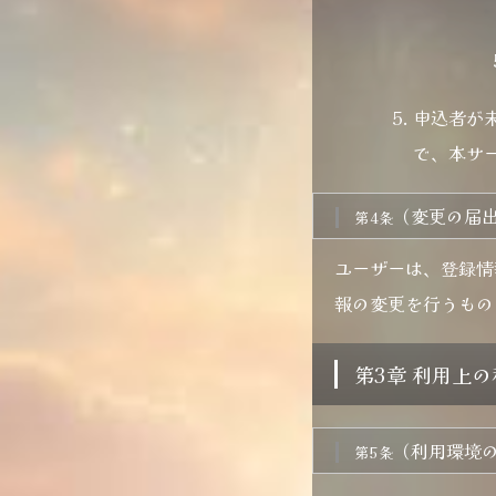
申込者が
で、本サ
（変更の届
第4条
ユーザーは、登録情
報の変更を行うもの
第3章 利用上
（利用環境
第5条