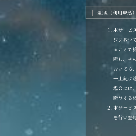
（利用申込
第3条
本サービ
ジにおい
ることで
断し、そ
おいても
一上記に
場合には
断りする
本サービ
を行い登