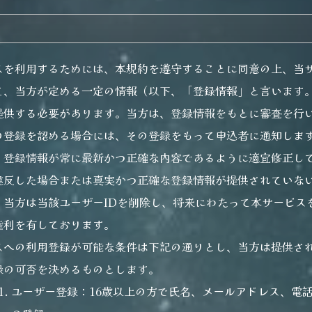
）
スを利用するためには、本規約を遵守することに同意の上、当
て、当方が定める一定の情報（以下、「登録情報」と言います
提供する必要があります。当方は、登録情報をもとに審査を行
の登録を認める場合には、その登録をもって申込者に通知しま
、登録情報が常に最新かつ正確な内容であるように適宜修正し
違反した場合または真実かつ正確な登録情報が提供されていな
、当方は当該ユーザーIDを削除し、将来にわたって本サービス
権利を有しております。
スへの利用登録が可能な条件は下記の通りとし、当方は提供さ
録の可否を決めるものとします。
ユーザー登録：16歳以上の方で氏名、メールアドレス、電