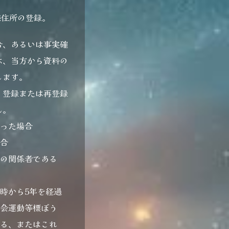
宅住所の登録。
合、あるいは事実確
は、当方から資料の
します。
、登録または再登録
ん。
あった場合
場合
その関係者である
時から5年を経過
社会運動等標ぼう
ある、またはこれ