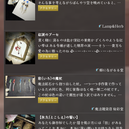
そんな事を考えながらぼんやり空を眺めていると、白
や青の星がひとつふたつ、きらりと輝いて流れて行っ
アクセサリー
た。
Lamp&Herb
紅涙のブーセ
貫く剱に 滴るのは血か深紅の果実か ざくろのような紅
い雫は ある令嬢が遺した贖罪の涙 ──そう……貴方も
愛の為に戦ったのね 🥀· · ─ ·✧· ─ · ·🥀· · ─ ·✧· ─ · ·
🥀 柘榴モチーフのイヤーフックです ベースが柔らかい
アクセサリー
素材ですので、耳の形に合わせて装着して頂けます
櫛にながるる堂
彩(いろ)の魔杖
魔法鉱石から創り出した杖。 一つ一つ手作業で作って
いるため同じ色、同じ装飾はなく唯一無二の杖です。
この杖は色の違いで属性が違う訳ではありません。 使
用者を惹き寄せ、幸せへ導くための色の違いです。
アクセサリー
(上手く言語化できなかったけど要は「好きな色、惹か
魔法雑貨店 秘彩堂
れる色って人によって違うよね」ということを言いた
かったです💦)
【永久(とこしえ)の誓い】
あなたも御存知でしたか 闇を飛ぶ月には「羽」がある
ってことを 本当に、本当に強い願いをお持ちなら 羽生