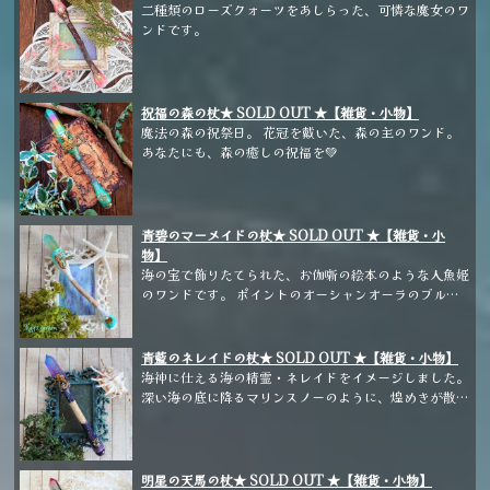
二種類のローズクォーツをあしらった、可憐な魔女のワ
ンドです。
祝福の森の杖★ SOLD OUT ★【雑貨・小物】
魔法の森の祝祭日。 花冠を戴いた、森の主のワンド。
あなたにも、森の癒しの祝福を💚
青碧のマーメイドの杖★ SOLD OUT ★【雑貨・小
物】
海の宝で飾りたてられた、お伽噺の絵本のような人魚姫
のワンドです。 ポイントのオーシャンオーラのブルー
～グリーンのグラデーションが、爽やかで美しいワンド
です。
青藍のネレイドの杖★ SOLD OUT ★【雑貨・小物】
海神に仕える海の精霊・ネレイドをイメージしました。
深い海の底に降るマリンスノーのように、煌めきが散り
ばめられた美しいワンドです。
明星の天馬の杖★ SOLD OUT ★【雑貨・小物】