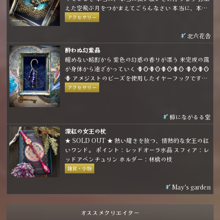
えた空飛ぶ月をつかまえてごらんなさい 本当に、本当
に強い願いなら 月はその願いを叶えてくれるでしょう
アクセサリー
北六花舎
酔わぬ幻紫晶
醒めない酩酊から 紫色の幻惑の香りが漂う 未完成の靄
が身体から遠ざかっていく 🪻🪞🪻🪞🪻🪞🪻🪞 🪻🪞🪻🪞
🪻 アメジストのビーズを使用したイヤーフックです。
パープルとゴールドの組み合わせで煌びやかな雰囲気
アクセサリー
に仕上げました。
櫛にながるる堂
深紅の女王の杖
★ SOLD OUT ★ 熱い耀きを放つ、情熱的な女王の紅
いワンド。 ポイント：レッドオーラ水晶 スフィア：レ
ッドアベンチュリン ホルダー：林檎の枝
雑貨・小物
May's garden
オススメクリエイター