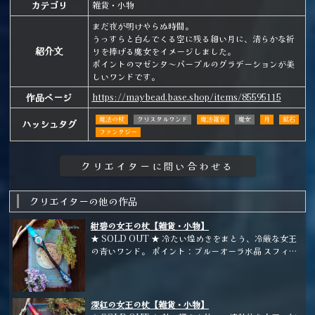
カテゴリ
雑貨・小物
まだ夜が明けやらぬ時間。
うっすらと白んでくる空に残る細い月に、清らかな祈
紹介文
りを捧げる魔女をイメージしました。
ポイントのマゼンタ～パープルのグラデーションが美
しいワンドです。
作品ページ
https://maybead.base.shop/items/85595115
魔法の杖
クリスタルワンド
魔法雑貨
魔女
月
鉱石
ハッシュタグ
ファンタジー
クリエイターの他の作品
紺碧の女王の杖【雑貨・小物】
★ SOLD OUT ★ 冷たい煌めきをまとう、冷厳な女王
の青いワンド。 ポイント：ブルーオーラ水晶 スフィ
ア：ブルーアベンチュリン ホルダー：梨の枝
深紅の女王の杖【雑貨・小物】