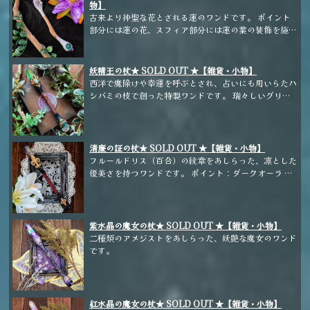
物】
古来より神聖な花とされる蓮のワンドです。 ポイント
部分には蓮の花、スフィア部分には蓮の葉の装飾を施し
ました。 ホルダーには味わいのあるフォルムの流木を
選びました。 こちらは神秘的なマゼンタカラーになり
ます。
妖精王の杖★ SOLD OUT ★【雑貨・小物】
西洋で魔除けや幸運を呼ぶとされ、占いにも用いらたハ
シバミの枝で創った特製ワンドです。 瑞々しいグリー
ンのクリスタルオーラが、癒しを与えてくれます。
清廉の証の杖★ SOLD OUT ★【雑貨・小物】
フルールドリス（百合）の紋章をあしらった、凛とした
優美さを持つワンドです。 ポイント：ダークオーラ ス
フィア：スモーキークォーツ ホルダー：林檎
紫水晶の魔女の杖★ SOLD OUT ★【雑貨・小物】
二種類のアメジストをあしらった、妖艶な魔女のワンド
です。
紅水晶の魔女の杖★ SOLD OUT ★【雑貨・小物】