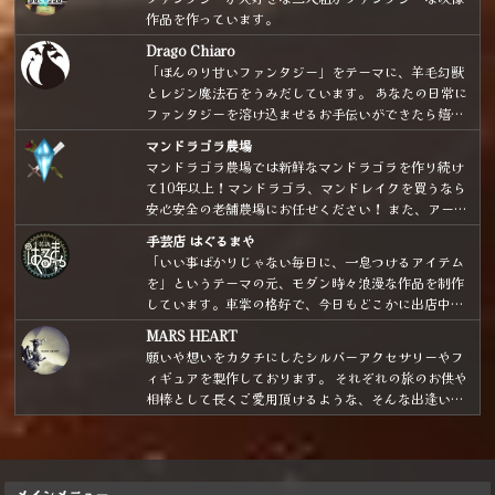
から気に入られちゃったらごめんね！！」
ポクロ、FF6、クロノ、テイルズ、ドラクエで育ちま
作品を作っています。
した。）
Drago Chiaro
「ほんのり甘いファンタジー」をテーマに、羊毛幻獣
とレジン魔法石をうみだしています。 あなたの日常に
ファンタジーを溶け込ませるお手伝いができたら嬉し
いです。
マンドラゴラ農場
マンドラゴラ農場では新鮮なマンドラゴラを作り続け
て10年以上！マンドラゴラ、マンドレイクを買うなら
安心安全の老舗農場にお任せください！ また、アート
ドールや魔法の小瓶など様々な魔法雑貨も取り扱いあ
手芸店 はぐるまや
り。よろしくおねがいします。
「いい事ばかりじゃない毎日に、一息つけるアイテム
を」というテーマの元、モダン時々浪漫な作品を制作
しています。車掌の格好で、今日もどこかに出店中。
気分は「銀河鉄道を駆り、星々をめぐりながら商いを
MARS HEART
する魔法雑貨商」です。
願いや想いをカタチにしたシルバーアクセサリーやフ
ィギュアを製作しております。 それぞれの旅のお供や
相棒として長くご愛用頂けるような、そんな出逢いと
なれたら嬉しいです！
メインメニュー