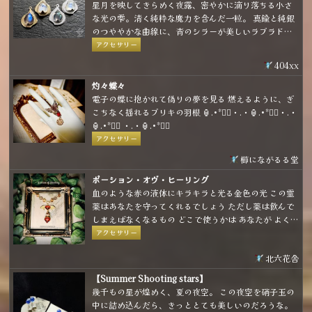
星月を映してきらめく夜露、密やかに滴り落ちる小さ
な光の雫。清く純粋な魔力を含んだ一粒。 真鍮と純銀
のつややかな曲線に、青のシラーが美しいラブラドラ
イトとレインボームーンストーンを合わせた小粒なア
アクセサリー
イテムです。 金具の種類は耳飾り、ネックレス、ブロ
404xx
ーチから選べて、お好きな形態で身に着けることがで
きます。
灼々蝶々
電子の蝶に抱かれて偽りの夢を見る 燃えるように、ぎ
こちなく揺れるブリキの羽根 🏮.•*❤️‍🔥・.・🏮.•*❤️‍🔥・.・
🏮.•*❤️‍🔥 ・.・🏮.•*❤️‍🔥
アクセサリー
櫛にながるる堂
ポーション・オヴ・ヒーリング
血のような赤の液体にキラキラと光る金色の光 この霊
薬はあなたを守ってくれるでしょう ただし薬は飲んで
しまえばなくなるもの どこで使うかは あなたが よく
考えて…
アクセサリー
北六花舎
【Summer Shooting stars】
幾千もの星が煌めく、夏の夜空。 この夜空を硝子玉の
中に詰め込んだら、きっととても美しいのだろうな。