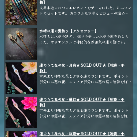
物】
火風水地の四つのエレメントをテーマにした、ミニワン
ドのセットです。 カラフルな水晶とビジューの煌めき
が目を引きます。
水精の蓮の髪飾り【アクセサリー】
水精とは水晶の別名。 掘りの美しい水晶の蓮をあしら
った、オリエンタルで神秘的な雰囲気の蓮の簪です。
蓮のうてなの杖・月白★ SOLD OUT ★【雑貨・小
物】
古来より神聖な花とされる蓮のワンドです。 ポイント
部分には蓮の花、スフィア部分には蓮の葉の装飾を施し
ました。 ホルダーには味わいのあるフォルムの流木を
選びました。 こちらは清浄なホワイトカラーになりま
す。
蓮のうてなの杖・薄紅★ SOLD OUT ★【雑貨・小
物】
古来より神聖な花とされる蓮のワンドです。 ポイント
部分には蓮の花、スフィア部分には蓮の葉の装飾を施し
ました。 ホルダーには味わいのあるフォルムの流木を
選びました。 こちらは可憐なピンクカラーになりま
す。
蓮のうてなの杖・紅紫★ SOLD OUT ★【雑貨・小