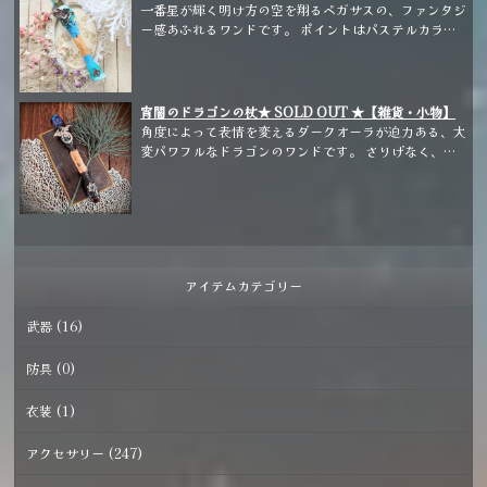
一番星が輝く明け方の空を翔るペガサスの、ファンタジ
ー感あふれるワンドです。 ポイントはパステルカラー
のグラデーションが美しいレインボーオーラ、スフィア
のアイリスクォーツは角度によって虹が浮かびます。
宵闇のドラゴンの杖★ SOLD OUT ★【雑貨・小物】
角度によって表情を変えるダークオーラが迫力ある、大
変パワフルなドラゴンのワンドです。 さりげなく、竜
の鱗のようなビジューをアクセントに入れています。
アイテムカテゴリー
武器 (16)
防具 (0)
衣装 (1)
アクセサリー (247)