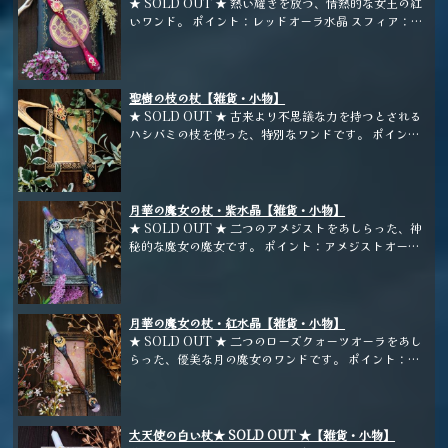
★ SOLD OUT ★ 熱い耀きを放つ、情熱的な女王の紅
いワンド。 ポイント：レッドオーラ水晶 スフィア：レ
ッドアベンチュリン ホルダー：林檎の枝
聖樹の枝の杖【雑貨・小物】
★ SOLD OUT ★ 古来より不思議な力を持つとされる
ハシバミの枝を使った、特別なワンドです。 ポイン
ト：グリーンオーラ水晶 スフィア：ユナカイト ホルダ
ー：ハシバミの枝
月華の魔女の杖・紫水晶【雑貨・小物】
★ SOLD OUT ★ 二つのアメジストをあしらった、神
秘的な魔女の魔女です。 ポイント：アメジストオーラ
スフィア：アメジスト ホルダー：梨の枝
月華の魔女の杖・紅水晶【雑貨・小物】
★ SOLD OUT ★ 二つのローズクォーツオーラをあし
らった、優美な月の魔女のワンドです。 ポイント：ロ
ーズクォーツオーラ スフィア：ローズクォーツ ホルダ
ー：林檎の枝
大天使の白い杖★ SOLD OUT ★【雑貨・小物】