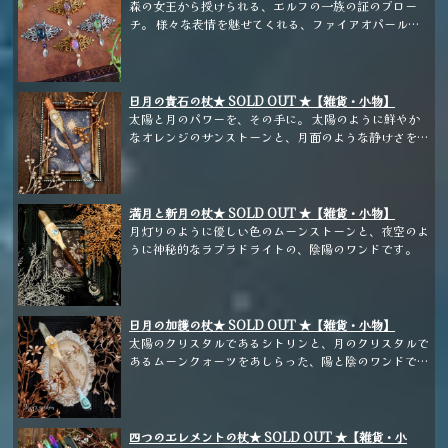
森の女王から授けられる、エルフの一族の証のブロー
チ。 様々な表情を魅せてくれる、ファイアオパールガ
ラスをあしらった、大人のファンタジーアクセサリーで
す。 ※こちらは期間限定販売となります。
日月の貴石の杖★ SOLD OUT ★【雑貨・小物】
太陽と月のパワーを、その手に。 太陽のように鮮やか
なオレンジのサンストーンと、月面のような静けさを感
じるラルビカイトをあしらいました。
満月と新月の杖★ SOLD OUT ★【雑貨・小物】
月灯りのように優しい色のムーンストーンと、夜空のよ
うに神秘的なラブラドライトの、陰陽のワンドです。
日月の加護の杖★ SOLD OUT ★【雑貨・小物】
太陽のクリスタルであるシトリンと、月のクリスタルで
あるムーンクォーツをあしらった、陽と陰のワンドで
す。
四つのエレメントの杖★ SOLD OUT ★【雑貨・小