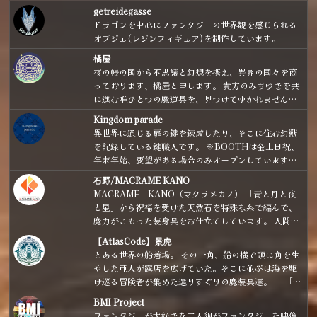
getreidegasse
ドラゴンを中心にファンタジーの世界観を感じられる
オブジェ(レジンフィギュア)を制作しています。
橘屋
夜の帳の国から不思議と幻想を携え、異界の国々を商
っております、橘屋と申します。 貴方のみちゆきを共
に進む唯ひとつの魔道具を、見つけてゆかれません
か。
Kingdom parade
異世界に通じる扉の鍵を錬成したり、そこに住む幻獣
を記録している鍵職人です。 ※BOOTHは金土日祝、
年末年始、要望がある場合のみオープンしています。
※実店舗に委託している作品も掲載しています。
石野/MACRAME KANO
MACRAME KANO（マクラメカノ） 「青と月と夜
と星」から祝福を受けた天然石を特殊な糸で編んで、
魔力がこもった装身具をお仕立てしています。 人間界
で隠れ魔女・魔法使いとして生活している方へ向け
【AtlasCode】景虎
て、普通の人がパッと見て「魔法使いだ」と分かりに
とある世界の船着場。 その一角、船の横で頭に角を生
くいような、魔女さん、魔法使いさんのための装身具
やした亜人が露店を広げていた。そこに並ぶは海を駆
をお届けしております。日常使いしやすいカジュアル
け巡る冒険者が集めた選りすぐりの魔装具達。 「や
シンプルなデザインがメインです。 お家でぼっちアフ
ぁやぁいらっしゃい！ 船長が集めた道具、ちょっと癖
タヌーンティーが趣味です。赤い屋根の海の見える高
BMI Project
が強いものもあるけど、ぜひ見ていってよ！ 道具の方
台にアトリエを構えるのが夢です。 （補足：店主、ポ
ファンタジーが大好きな二人組がファンタジーな映像