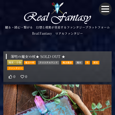
観る・読む・繋がる 幻想と現実が交差するファンタジープラットフォーム
Real Fantasy リアルファンタジー
薄明の魔女の杖★ SOLD OUT ★
雑貨・小物
魔法の杖
クリスタルワンド
魔法雑貨
魔女
月
鉱石
ファンタジー
0
0