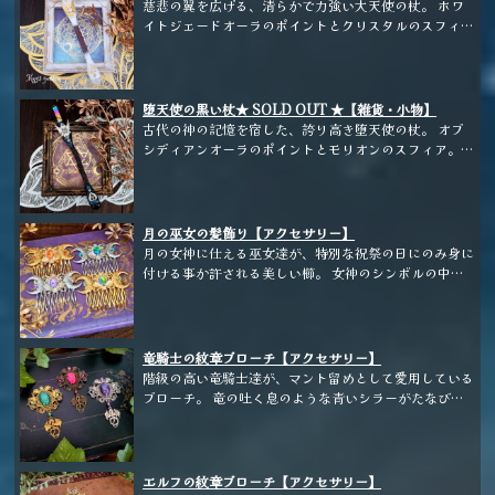
慈悲の翼を広げる、清らかで力強い大天使の杖。 ホワ
イトジェードオーラのポイントとクリスタルのスフィ
ア。 ホルダーは林檎の枝。
堕天使の黒い杖★ SOLD OUT ★【雑貨・小物】
古代の神の記憶を宿した、誇り高き堕天使の杖。 オブ
シディアンオーラのポイントとモリオンのスフィア。
ホルダーは梨の枝。
月の巫女の髪飾り【アクセサリー】
月の女神に仕える巫女達が、特別な祝祭の日にのみ身に
付ける事か許される美しい櫛。 女神のシンボルの中央
にビシューが煌めき、華やかでありながら神秘的なデザ
インです。 ※こちらは期間限定販売となります。
竜騎士の紋章ブローチ【アクセサリー】
階級の高い竜騎士達が、マント留めとして愛用している
ブローチ。 竜の吐く息のような青いシラーがたなび
く、大振りのドラゴンブレスガラスを贅沢にあしらいま
した。 ※こちらは期間限定販売となります。
エルフの紋章ブローチ【アクセサリー】