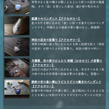
ひと品をご用意しました。 この世に二つとない特別な
耳寄せると星の囁きが聞こえるという祈りの巫女の聖遺
界に迷い込まないように、心根を強く持っていてくださ
る装飾具は、あちらの世界の通常サイズではこちらの世
原石水晶を、是非お楽しみください。
物。 その「音」を耳にした者は、遥か昔の失われた力
いね。 モチーフに込められた小さな魔女の祝福が、巫
界で目を引きすぎることも。しかし、ご安心ください。
を取り戻すことができるという。 不思議な力が宿る石
女の成長を後押しする効果も含まれています。 ーーー
当店では、ささやかなサイズながらも持ち主の力をしっ
に選ばれ、魔力を引き出すことができた人物にだけ、蒼
ーーーーーーーーーーーーーーーーーーーーー ブルー
かりと引き出せる装身具を取り揃えております。 たと
星護りのペンダント【アクセサリー】
い輝きを以て応じるという。 ーーーーーーーーーーー
アパタイトのペンダント
えば、指先でそっと触れるだけで、ひんやりとした優し
星の欠片を閉じ込めた「星」に祈りを通すためのペンダ
ーーーーーー ホワイトラブラドライト（ブルームーン
い魔力の流れを感じることができる首飾り。身に着ける
ントです。 中級以上の術者が身に着けると、保護障壁
ストーン／れいんぼーむーんすとーん）のペンダント
だけで魔力循環を整え、日常の魔法をよりスムーズに発
が自動展開されます。害意あるものを寄せ付けない効果
動させることができます。当店の商品は、魔法使いとし
が期待できます。 ーーーーーーーーーー アイオライト
ての力を最大限に活かしながら、日常の装いに溶け込む
神託の巫女の首飾り【アクセサリー】
×ホワイトラブラドライト
デザインに仕上げております。 🜲今宵 おすすめ商品：
世界を破滅に導く呪いから人々を救う役割を担う「神託
氷の女王の聖霊石 🜲 満月の夜に尖らせ、新月の夜に丁
の巫女」が持つとされる首飾り。 虹色の輝きの中に
寧に磨き上げたザンドレイク産の特別な聖霊石。持ち主
は、膨大な神力が封じられ、たった一度だけ、願いを叶
の魔力を澄み渡る氷のごとく研ぎ澄まし、迷いを払う力
えてくれるという。 ※近日中、魔道具店に掲載予定で
を宿します。シンプルながらも気品あふれる輝きが、あ
月讀尊 夜の宴のひとふり 神護（かみもり）の首飾り
す。
なたの日常にそっと寄り添うことでしょう。 あなたの
【アクセサリー】
魔法の力を、もっと自然に、もっと心地よく。 当店
言祝ぎの音が八千代に広がるような、夜をすべる日ノ本
が、日常に寄り添う一品をお届けいたします。 ――魔
の神である月夜見尊の祝福を受けた首飾り。 宵闇に濡
法装身具情報誌「KANO」より抜粋 ーーーーーーーー
れる鴉の羽根色の飾り緒が舞うたびに広がれば、夜中の
静寂の夜の森に棲むラピスラズリの魔女のペンダント
ーーーーーーーーーー スカイブルートパーズのペンダ
静謐さと神聖さの中に静かなる夜と月の神の神力が広が
【アクセサリー】
ント
ります。 装着におけるスキル付与・属性値は以下の通
紺碧の夜の始まりの濃い青に、星が煌めいているような
りです。 ≪スキル付与・属性値≫ 月属性（和）＋15 夜
とても美しい大粒のラピスラズリをペンダントに仕立て
属性 ×0.8% 青属性 ＋9 幸運値 ＋25 敵避効果 ラ
ました。 マクラメならではの流線形の編み込みに、ボ
ンダム測定×0.25%＋固有値 スピードアップ 優雅
タニカルなデザインを組み合わせ、ひと目ひと目丁寧に
≠0.2％×固有値 おしゃれ度 0.25%×固有値 安眠効果
細やかに編み込んでおります。夜に咲く花の蕾のような
踊り効果 謳い効果 現実逃避効果 装備制限：特にな