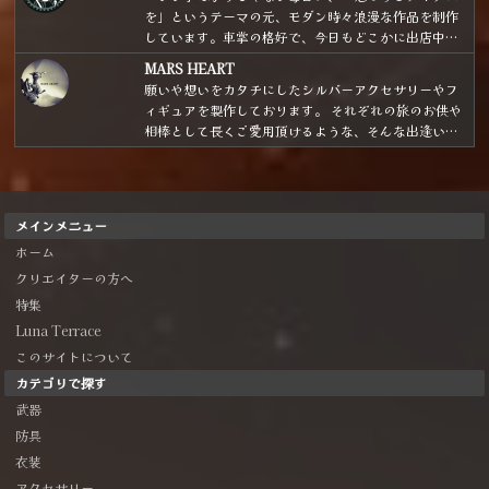
を」というテーマの元、モダン時々浪漫な作品を制作
しています。車掌の格好で、今日もどこかに出店中。
気分は「銀河鉄道を駆り、星々をめぐりながら商いを
MARS HEART
する魔法雑貨商」です。
願いや想いをカタチにしたシルバーアクセサリーやフ
ィギュアを製作しております。 それぞれの旅のお供や
相棒として長くご愛用頂けるような、そんな出逢いと
なれたら嬉しいです！
メインメニュー
ホーム
クリエイターの方へ
特集
Luna Terrace
このサイトについて
カテゴリで探す
武器
防具
衣装
アクセサリー