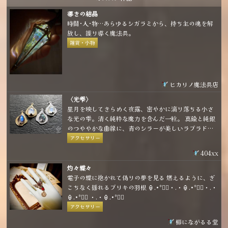
導きの結晶
時間･人･物…あらゆるシガラミから、持ち主の魂を解
放し、護り導く魔法具。
雑貨・小物
ヒカリノ魔法具店
〈光雫〉
星月を映してきらめく夜露、密やかに滴り落ちる小さ
な光の雫。清く純粋な魔力を含んだ一粒。 真鍮と純銀
のつややかな曲線に、青のシラーが美しいラブラドラ
イトとレインボームーンストーンを合わせた小粒なア
アクセサリー
イテムです。 金具の種類は耳飾り、ネックレス、ブロ
404xx
ーチから選べて、お好きな形態で身に着けることがで
きます。
灼々蝶々
電子の蝶に抱かれて偽りの夢を見る 燃えるように、ぎ
こちなく揺れるブリキの羽根 🏮.•*❤️‍🔥・.・🏮.•*❤️‍🔥・.・
🏮.•*❤️‍🔥 ・.・🏮.•*❤️‍🔥
アクセサリー
櫛にながるる堂