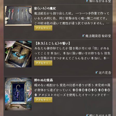
櫛にながるる堂
彩(いろ)の魔杖
魔法鉱石から創り出した杖。 一つ一つ手作業で作って
いるため同じ色、同じ装飾はなく唯一無二の杖です。
この杖は色の違いで属性が違う訳ではありません。 使
用者を惹き寄せ、幸せへ導くための色の違いです。
アクセサリー
(上手く言語化できなかったけど要は「好きな色、惹か
魔法雑貨店 秘彩堂
れる色って人によって違うよね」ということを言いた
かったです💦)
【永久(とこしえ)の誓い】
あなたも御存知でしたか 闇を飛ぶ月には「羽」がある
ってことを 本当に、本当に強い願いをお持ちなら 羽生
えた空飛ぶ月をつかまえてごらんなさい 本当に、本当
に強い願いなら 月はその願いを叶えてくれるでしょう
アクセサリー
北六花舎
酔わぬ幻紫晶
醒めない酩酊から 紫色の幻惑の香りが漂う 未完成の靄
が身体から遠ざかっていく 🪻🪞🪻🪞🪻🪞🪻🪞 🪻🪞🪻🪞
🪻 アメジストのビーズを使用したイヤーフックです。
パープルとゴールドの組み合わせで煌びやかな雰囲気
アクセサリー
に仕上げました。
櫛にながるる堂