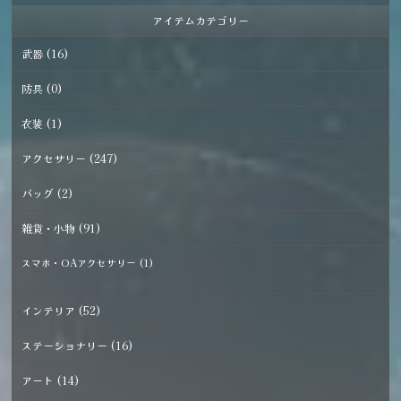
凛とした佇まいで、14kgfビーズが星のようなアクセン
し 但し、下記職の特殊装備品であるため、各職の仕事
アイテムカテゴリー
トになっています。 ーーーーーーーーーーーーーー 静
率が１.５倍なんかしらＵＰ。 特殊装備品対応職：和職
寂の夜の森に棲む、天体から未来を視通し切り開く紺碧
（職人）、絵描き、創作師、歌手、舞手、踊手、巫女・
武器 (16)
の魔女のペンダント。 星々の力を宿した、満月の夜に
神職、祓人、吟遊詩人、魔女・魔術師・魔法使い・魔導
採掘し、研磨し、仕立て上げた特別な魔石の装身具で
士 装着護符としての効力はもちろん、保管箱の中にお
防具 (0)
す。 星が瞬くような金色のビーズと紺碧のラピスラズ
入れいただいていてもその神力に包まれるため、安眠効
リを、魔力を込めて丹念に編み上げた世界で一つだけの
果などが付与されます。ジョブが吟遊詩人や舞職、祓い
衣装 (1)
魔女のペンダントです。
人、召喚士様におすすめの珍しい占有装備品となりま
す。 （※現代日本で紹介されているパワーストーン的
アクセサリー (247)
なものとは一切関係ございません。この作品はフィクシ
ョンです。実在の効果効能を保証するものではありませ
ん。） ーーーーーーーーーーーーーーーーーーー ≪作
バッグ (2)
品紹介≫ トップは扇形の珍しい形状のレインボームー
ンストーン（ホワイトラブラドライト）です。やや透明
雑貨・小物 (91)
感があり、ブルーの落ち着いたシラーが角度によってご
覧いただけるルースです。その下には満月のようなやや
スマホ・OAアクセサリー (1)
強めのシラーを持つレインボームーンストーン。一番下
には、雫型の落ち着いた色合いのタンザナイトを組み合
わせました。 扇形は末に広がる縁起の良い形状とし
インテリア (52)
て、古来より日本では愛されてきた形状です。扇に巻か
れた飾り緒や珠玉の意匠が幼い頃より大好きで、巫女舞
ステーショナリー (16)
の時に見られる扇や飾り緒の艶やかさを思い浮かべなが
らデザインを決めております。 夕の暮れから宵の明け
アート (14)
まで夜を支配する日本の神様の一柱である月読尊からイ