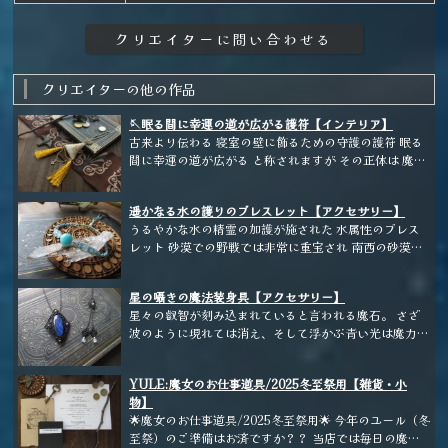
クリエイターの他の作品
🪡眠る間に幸運の道が広がる護符【インテリア】
古来より伝わる 寝室の壁に飾るための守護の護符 眠る
間に幸運の道が広がる と称されますが その正体は 魔力
の流れを整え 不要なものを祓い清め 邪気を摩滅し 望む
方向に意識を整える方向づけを与える 守りの加護が施
遥かなる水の護りのブレスレット【アクセサリー】
された魔法陣です。 物質的な成功と 精神的な成功のバ
うるやかな水の精霊の加護が施された 水属性のブレス
ランスを見極め 持ち主の行動によって幸運のチャンス
レット 砂漠での野戦では非常に重宝され 南西の砂漠の
を見つけやすくする というとても現実的な護符になり
王国ジルジットでは 値千金の価値があるとされていま
ます。 好みの香りを湿らせたり という使い方をする方
す。
もいらっしゃるそうです。 持ち主に 道ゆく先の 明るい
星の囁きの魔法装身具【アクセサリー】
未来が訪れますように
星々の叡智が刻み込まれていると言われる魔石。 さざ
波のように現れては消え、そして浮かぶ青い光は魔力の
流れそのものだと言われています。 古くは大神官以上
にしか所持を許されていなかったこの魔石も、時代を
YULE:魔女のお仕事道具/2025冬至祭用【雑貨・小
経、現在は様々な魔術や魔法に応用されています。ひと
物】
つひとつに内包されている魔力量は、持ち主の魂に呼応
🌟魔女のお仕事道具/2025冬至祭用🌟 今年のユール（冬
するとも言われており、惹き合う持ち主にのみ「魔石が
至祭）のご準備はお済ですか？？ 当店では毎日の魔女
呼ぶ」サインがあると言われています。