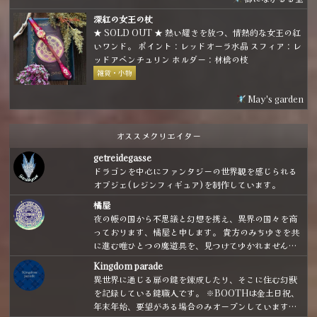
深紅の女王の杖
★ SOLD OUT ★ 熱い耀きを放つ、情熱的な女王の紅
いワンド。 ポイント：レッドオーラ水晶 スフィア：レ
ッドアベンチュリン ホルダー：林檎の枝
雑貨・小物
May's garden
オススメクリエイター
getreidegasse
ドラゴンを中心にファンタジーの世界観を感じられる
オブジェ(レジンフィギュア)を制作しています。
橘屋
夜の帳の国から不思議と幻想を携え、異界の国々を商
っております、橘屋と申します。 貴方のみちゆきを共
に進む唯ひとつの魔道具を、見つけてゆかれません
か。
Kingdom parade
異世界に通じる扉の鍵を錬成したり、そこに住む幻獣
を記録している鍵職人です。 ※BOOTHは金土日祝、
年末年始、要望がある場合のみオープンしています。