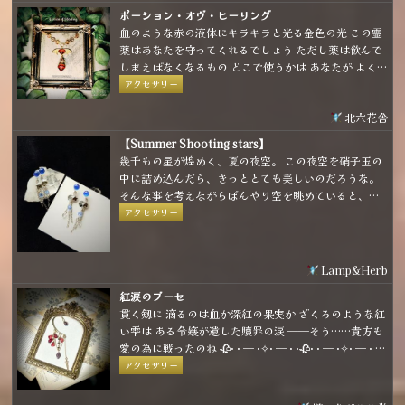
ポーション・オヴ・ヒーリング
血のような赤の液体にキラキラと光る金色の光 この霊
薬はあなたを守ってくれるでしょう ただし薬は飲んで
しまえばなくなるもの どこで使うかは あなたが よく
考えて…
アクセサリー
北六花舎
【Summer Shooting stars】
幾千もの星が煌めく、夏の夜空。 この夜空を硝子玉の
中に詰め込んだら、きっととても美しいのだろうな。
そんな事を考えながらぼんやり空を眺めていると、白
や青の星がひとつふたつ、きらりと輝いて流れて行っ
アクセサリー
た。
Lamp&Herb
紅涙のブーセ
貫く剱に 滴るのは血か深紅の果実か ざくろのような紅
い雫は ある令嬢が遺した贖罪の涙 ──そう……貴方も
愛の為に戦ったのね 🥀· · ─ ·✧· ─ · ·🥀· · ─ ·✧· ─ · ·
🥀 柘榴モチーフのイヤーフックです ベースが柔らかい
アクセサリー
素材ですので、耳の形に合わせて装着して頂けます