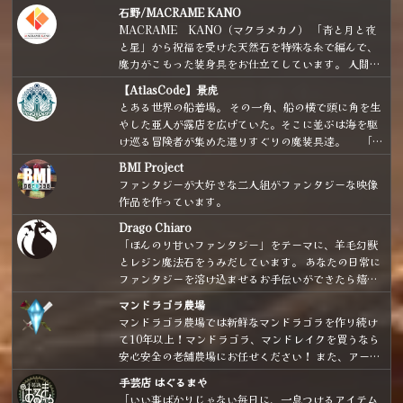
※実店舗に委託している作品も掲載しています。
石野/MACRAME KANO
MACRAME KANO（マクラメカノ） 「青と月と夜
と星」から祝福を受けた天然石を特殊な糸で編んで、
魔力がこもった装身具をお仕立てしています。 人間界
で隠れ魔女・魔法使いとして生活している方へ向け
【AtlasCode】景虎
て、普通の人がパッと見て「魔法使いだ」と分かりに
とある世界の船着場。 その一角、船の横で頭に角を生
くいような、魔女さん、魔法使いさんのための装身具
やした亜人が露店を広げていた。そこに並ぶは海を駆
をお届けしております。日常使いしやすいカジュアル
け巡る冒険者が集めた選りすぐりの魔装具達。 「や
シンプルなデザインがメインです。 お家でぼっちアフ
ぁやぁいらっしゃい！ 船長が集めた道具、ちょっと癖
タヌーンティーが趣味です。赤い屋根の海の見える高
BMI Project
が強いものもあるけど、ぜひ見ていってよ！ 道具の方
台にアトリエを構えるのが夢です。 （補足：店主、ポ
ファンタジーが大好きな二人組がファンタジーな映像
から気に入られちゃったらごめんね！！」
ポクロ、FF6、クロノ、テイルズ、ドラクエで育ちま
作品を作っています。
した。）
Drago Chiaro
「ほんのり甘いファンタジー」をテーマに、羊毛幻獣
とレジン魔法石をうみだしています。 あなたの日常に
ファンタジーを溶け込ませるお手伝いができたら嬉し
いです。
マンドラゴラ農場
マンドラゴラ農場では新鮮なマンドラゴラを作り続け
て10年以上！マンドラゴラ、マンドレイクを買うなら
安心安全の老舗農場にお任せください！ また、アート
ドールや魔法の小瓶など様々な魔法雑貨も取り扱いあ
手芸店 はぐるまや
り。よろしくおねがいします。
「いい事ばかりじゃない毎日に、一息つけるアイテム