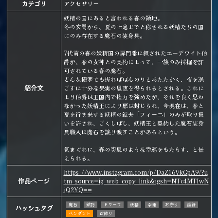
カテゴリ
アクセサリー
妖精の国にあると言われる春の領地。
冬の玄関から、夏の吐息までと称される妖精たちの国
にのみ存在する魔石の装身具。
7代前の春の妖精国の扉門番に叙されたエーデワイト伯
爵が、春の女神との契約によって、一族のみ採掘を許
可されている春の魔石。
どんな極寒でも握ればほんのりとあたたかく、夜を過
紹介文
ごすに十分な果実の恩恵を得られるとされる。これに
より伯爵は王国内で権力を強めたが、それを良く思わ
なかった妖精王により扉は封じられ、今現在は、春と
夏を行き来する妖精の鉱夫「フィーニ」のみが取り扱
いを許され、ごくしばし、妖精王と契約した魔石装身
具職人に魔石を譲り渡すことがあるという。
気まぐれに、春の突風のような幸運をもたらす、と伝
えられる。
https://www.instagram.com/p/DaZ16VkGpA9/?u
作品ページ
tm_source=ig_web_copy_link&igsh=NTc4MTIwN
jQ2YQ==
魔石
鉱物
ドワーフ
妖精
幸運
お守り
護符
ハッシュタグ
ペンダント
首飾り