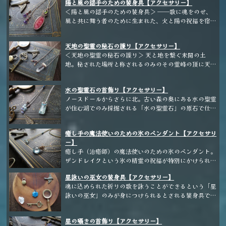
陽と風の謡手のための装身具【アクセサリー】
て、邪なる影を遠ざける • 変化の時期に、正しい方向へ
ら。 千年かけてゆっくり結晶化した とても珍しい 美し
＜陽と風の謡手のための装身具＞ ──歌に魂をのせ、
と導く 📿この装身具が、あなたの“お仕事の魔導具”とし
いペンダントなんですって。 持ち主に幸運のまじない
風と共に舞う者のために生まれた、火と陽の祝福を宿す
てお役に立てましたら幸いです。
がかけてあるって言ってたっけ？ え？ペンダン
ペンダント。 歌う火の鳥の祝福を受けた特別な魔石
ト？？？ 流れてどこか新しい持ち主の前に現れたんじ
に、風の女神の加護を受けた緑の魔石を組み合わせてい
ゃない？？？ それとも、運のいい蒐集家が拾っちゃっ
天地の聖霊の秘石の護り【アクセサリー】
ます。 陽の気が強く、陰を払う力に優れており、声に
た、とか。 とにかく私が言いたいのは、 魔女がすっご
＜天地の聖霊の秘石の護り＞ 天と地を繋ぐ未開の土
宿る“癒し”と“歓び”の力を高めます。「陰」の気を帯び
く、おっちょこちょいだってこと！
地。秘された場所と称されるのみのその霊峰の頂に天地
た旋律を扱うことが多い場合は、調律のため枕元やお守
の龍達が護る鉱脈があります。 その場所を守る龍に呼
りとして鞄の中に入れていただくのもおすすめです。
ばれた者だけが手にすることができる特別な結晶は、触
音の力で心を照らすすべての謡手様たちへ。 あなたの
水の聖霊石の首飾り【アクセサリー】
れれば水のように冷たく、耳を寄せれば風のような音が
歌が、誰かの暗闇を照らす陽になりますように。 ーー
ノースドールからさらに北。古い森の奥にある水の聖霊
聞こえ、眠る前に傍に置くとあらゆる邪を祓うと言われ
ーーーーーーーー 大粒のロードライトにパキスタン産
が住む湖でのみ採掘される「水の聖霊石」の原石で仕立
ています。 身に着ける者の魂に共鳴し、邪気や迷いを
のペリドットを組み合わせたペンダントです。 大ぶり
てた首飾りです。 水色の中に淡く滲むような緑色を帯
祓い、正しき道へと導く──秘石の力。魂の内に眠
のしっかりとしたデザインで、明るく華やかな印象です
びて見える時もあり、指先で触れるとその魔力の迸りに
る“真実の声”を目覚めさせ、一生を通して寄り添い続け
が、落ち着いた雰囲気もあります。 シンプルなワンピ
癒し手の魔法使いのための氷のペンダント【アクセサリ
驚くことかもしれません。 もし魔物に襲われても大丈
る特別な秘石です。 この石があなたを選ぶとき、人生
ースやカットソーにもおすすめで、短くしてデコルテに
ー】
夫。水の聖霊石の魔力が、きっと持ち主を守ってくれる
は静かに、しかし確かに動き出します。 ーーーーーー
合わせていただいてもいいですし、ロングにして単一
癒し手（治癒師）の魔法使いのための氷のペンダント。
ことでしょう。 ーーーーーーーーーーーーーーーーー
ーーーーーーーー ヒマラヤ水晶の中でも産出量が少な
で。複数個のペンダントとの重ね付けもおすすめです。
ザンドレイクという氷の精霊の祝福が特別にかけられた
ー アクアマリン原石のペンダント
く、現在は乱掘を防ぐために厳しく管理がなされている
結晶から仕立てた、小さなペンダントです。 ーーーー
というマニハール産の水晶。淀みなく澄み渡る水を結晶
星詠いの巫女の装身具【アクセサリー】
ーーーーーー 魔法使いの皆さま、日々の生活に馴染む
化したようだという、美しい透明度が特徴的な水晶で
魂に込められた祈りの歌を詠うことができるという「星
魔法装身具をお探しではありませんか？ ここ100年間の
す。マニハール産の水晶は密度が濃く、ゆっくりと結晶
詠いの巫女」のみが身につけられるとされる装身具で
歴史を振り返っても、現代の魔法使いには「社会に溶け
化したのか脇水のような透明度の高い結晶が覆い稀有で
す。 細やかな結晶に指先を触れると、精霊の祝福を感
込む見た目」が求められるもの。そうなると、いかに魔
人気の産地です。 今回はインクルージョンのほぼな
じることができるでしょう。強すぎる魔力を持つ方はご
法使いであることを悟られずに力を引き出すか、悩まれ
い、水晶としての透明感と成長線がお楽しみいただける
星の囁きの首飾り【アクセサリー】
用心。たった一人の「星詠い」を探し求める精霊達の世
る方も多いことでしょう。 特に、能力を最大限に高め