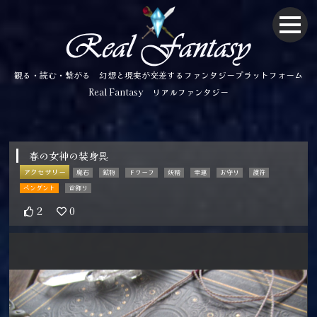
観る・読む・繋がる 幻想と現実が交差するファンタジープラットフォーム
Real Fantasy リアルファンタジー
春の女神の装身具
アクセサリー
魔石
鉱物
ドワーフ
妖精
幸運
お守り
護符
ペンダント
首飾り
2
0