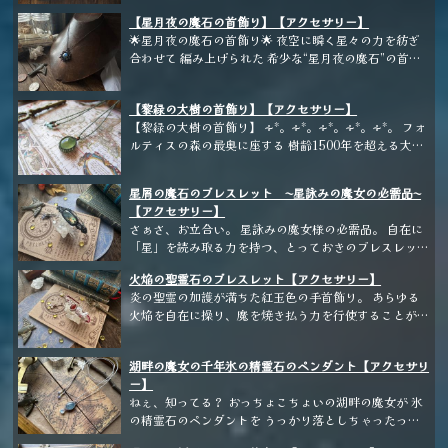
仕事が忙しくて、自分で全部そろえる暇がない！という
【星月夜の魔石の首飾り】【アクセサリー】
方のために、オリジナルの魔女のお仕事道具をひと揃え
🌟星月夜の魔石の首飾り🌟 夜空に瞬く星々の力を紡ぎ
ご用意いたしました！ 【数量限定】冬至祭の魔女道
合わせて 編み上げられた 希少な“星月夜の魔石”の首飾
具 1セット 銀貨4枚と銅貨2枚 ーーーーーーーーーー
り。 星月夜の魔石は大賢者によって 星月祭の護りの呪
ーーーーーーー 「冬至祭：光の精霊との契約と祝福の
文が刻まれ 古くより「星霊を宿す護符」として尊ばれ
儀式」 五感＋αで楽しむ魔女のお仕事道具キット ユー
【黎緑の大樹の首飾り】【アクセサリー】
てきた。 本来は単体で 護符石として用いられることの
ル/2025冬至祭版 ▼セット内容（本体） 1. 儀式ノ書 冬
【黎緑の大樹の首飾り】 ∻*。∻*。∻*。∻*。∻*。 フォ
多い 所持道具であるが、 新月の夜の魔力によって紡が
至祭：光の精霊との契約と祝福の儀式の本 1冊 2. 魔女
ルティスの森の最奥に座する 樹齢1500年を超える大樹
れた 星糸を用いて首飾りとして 編み上げることで、
ノ仕事道具（黒の小箱入り） ユールキャンドル（ソイ
から採れる特別な魔石。 「黎緑の大樹の魔石」 この石
“星降る神”の加護を その身に宿すことができる と伝え
キャンドル）1個 香り成分：スウィートオレンジ/ブラ
は森を守護する精霊たちの 「静寂の息吹」を宿してい
られる。 魔石は持ち主の 内なる魔力に呼応し 淡く揺ら
ッドオレンジ/ベルガモット/ジュニパーベリー ルーン
星屑の魔石のブレスレット 〜星詠みの魔女の必需品〜
ます。 混乱状態にある心を落ち着け 澄んだ理性を取り
めきながら青白い光を放つ。 その様は、 まるで星霊が
のお守りストーン（アロマストーン） 1個 ホワイトセー
【アクセサリー】
戻す と伝えられています。 翠の光が淡く瞬くたび 迷い
静かに息づくかのようである。 この首飾りは 夜を旅す
ジ束（小）1束 光の精霊の魔石入り小瓶（魔石5粒入
さぁさ、お立合い。 星詠みの魔女様の必需品。 自在に
の霧が晴れていくかのように 心が明瞭になります。 店
る者や星を詠む術者にとって 「護りと導き」の象徴と
り） 1本 魔法のスクロール 2枚 ラベル 1枚 ※魔石の封
「星」を読み取る力を持つ、とっておきのブレスレット
主のメモ： 心の中がざわつくときや 感情に流されそう
される 極めて貴重な装身具である。 Ⅱ. 星月夜の魔石に
印瓶は形状ランダムになります。ご指定不可。 ▼12/5
だ。 ～～～～～～～～ 星屑の魔石を7日7晩月光に当
なときに。 心が静まり 落ち着いて状況を見渡せるよう
ついて この魔石は 「記憶を光へと変換する石」 とも呼
までの限定購入特典 ユール：冬至祭のカード 1枚 新年
火焔の聖霊石のブレスレット【アクセサリー】
て、月明かりの光の下で月灯の道具で丁寧に研磨し整え
導いてくれます。 対人関係で疲れやすい方や 職業の方
ばれる。 持ち主が歩んできた 経験や感情を光の反射に
を言祝ぐ「馬」モチーフのアミュレットカード 1枚 ノベ
炎の聖霊の加護が満ちた紅玉色の手首飾り。 あらゆる
られたひと粒。 魔力を帯びた特殊な糸で丁寧に編み込
におすすめ。 特に人の相談に乗ることの多い治癒師や
変え、 それを未来の道標として 映し出すと言われてい
ルティチャーム 1個 ーーーーーーーー 今年のユールは
火焔を自在に操り、魔を焼き払う力を行使することがで
まれている。 角度によって移り変わるのは、望む未来
不特定多数の人と接することの多いお仕事の方に。 心
る。 星々の波動と強く共鳴し 迷いの中でも “己の向か
12月22日。 冬至祭とは、太陽の力が最も弱まる夜に光
きるという。 持ち主の力量と技術に応じて、操れる火
を示す力を持つ星屑の魔石の魔力の揺らぎのなせる業。
が疲弊し、疲れを感じた日や 整理整頓・思考をまとめ
うべき方向”を 見失わないよう導く力を持つ。 精神を鎮
の精霊へ祈りを捧げ、再生の火を迎える古い祝祭。 今
焔が異なる。 「汝、焔の災禍に呑まれる事勿れ」とブ
ひとたび指先で触れれば、瞬く間に魔力が馴染み「私こ
たいときにも。 静かな緑の光が、 あなたの心をやさし
め 深い直感や洞察をもたらすとされ 古代の星詠みの民
湖畔の魔女の千年氷の精霊石のペンダント【アクセサリ
年一年の穢れを祓い、授かった祝福に感謝し、来たる一
レスレットと対になるペンダントの魔石に古代文字で刻
その装身具」だと確信を持っていただけるはず。 ～～
く整えてくれるでしょう。 📿この装身具が、あなた
はこの石を 「心の羅針盤」として 儀式や旅の護符に用
ー】
年へ向けて光の精霊と契約を結び直す──魔女にとって
まれている。 正しき心で、己の炎に向き合い行使する
～～～～～～ 人それぞれの魔力の引き合いに応じて、
の“お仕事の魔導具”としてお役に立てましたら幸いで
いたという。 Ⅲ. 効能（記録書より抜粋） • 直感・イン
ねぇ、知ってる？ おっちょこちょいの湖畔の魔女が 氷
欠かせない祝祭です。 あなたの祈りに、光の精霊の祝
者にこそ、真なる力が解放されるという。 精緻に編ま
望む者の前にのみブレスレットが現れるのだという。
す。
スピレーションを高める • 感情の波を鎮め、心身の均衡
の精霊石のペンダントを うっかり落としちゃったって
福がありますように。 ※この道具キット及び内容はす
れた紋様は魔力を流す特殊な糸を使用しているとのこ
を保つ • 真実を見抜く洞察力を授ける • 守護の光とし
こと。 ほーんとに、 うっかりぼやっとしているんだか
べてフィクションです。雑貨としてお楽しみください。
と。