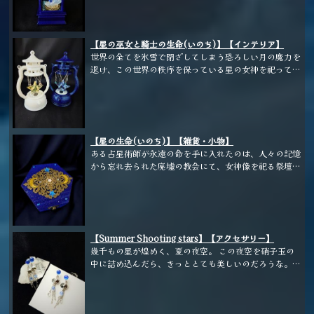
鎖を巻き付けて封印しておこう。 何者かがこの鎖を切
ってしまったら、この世界の終わりだ...
【星の巫女と騎士の生命(いのち)】【インテリア】
世界の全てを氷雪で閉ざしてしまう恐ろしい月の魔力を
退け、この世界の秩序を保っている星の女神を祀ってい
る教会。 人々が絶えず祈りを捧げに訪れていたが、や
がて始まった人類同士の争いにより皆お互いに疑いの心
を持ち、女神への祈りも信仰も忘れてしまった。 誰か
らも忘れられた教会では、若い巫女の娘がたった一人、
信仰を忘れた人々に代わって寝食を忘れ必死に祈りを捧
【星の生命(いのち)】【雑貨・小物】
げ続けていた。 教会の前には女神像と巫女を守る為
ある占星術師が永遠の命を手に入れたのは、人々の記憶
に、機械人形の騎士が微動だにせず立ち尽くしている。
から忘れ去られた廃墟の教会にて、女神像を祀る祭壇の
虚しくもたった一人の巫女の祈りにも限界が訪れ、凍て
上に置かれていた箱を見つけたからだった。 埃を被っ
つく月の魔力が世界に放たれようとしていた。 しか
た箱の中には、きらびやかな星の欠片が輝いている。
し、巫女の命がけの祈りは無駄では無かった。 自分が
宇宙へと繋がる、星空の箱。 ―悩みを持つ人の為、国
月の魔力を押し込めた後に再び訪れる世で、それぞれの
家の為、来る日も来る日も相談者は絶えず、星を詠み続
人生を好きに生きて欲しいと女神は願い、巫女と騎士の
ける。 星を詠む毎に少しずつ削れていく自らの寿命―
魂を祭壇に祀られている２つの星のランタンに宿し、窮
【Summer Shooting stars】【アクセサリー】
箱の中に、占星術師は自身の魂を仕舞いこんだ。 箱の
地を逃れさせた。 さて、その後の世界は一体どうなっ
幾千もの星が煌めく、夏の夜空。 この夜空を硝子玉の
中は無限の宇宙と繋がっている。 これでもう、自分以
たのだろうか...
中に詰め込んだら、きっととても美しいのだろうな。
外の者の為に大切な寿命が削られる事はないだろ
そんな事を考えながらぼんやり空を眺めていると、白や
う...
青の星がひとつふたつ、きらりと輝いて流れて行っ
た。