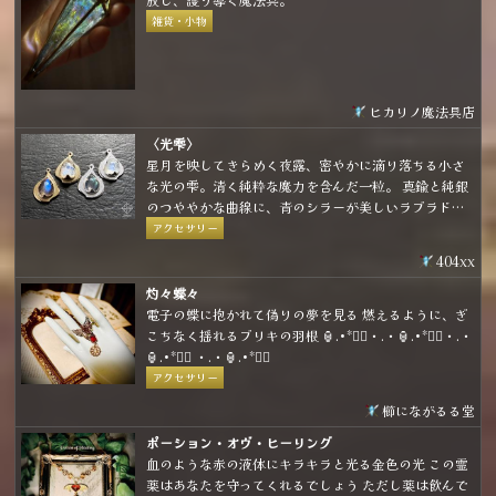
雑貨・小物
ヒカリノ魔法具店
〈光雫〉
星月を映してきらめく夜露、密やかに滴り落ちる小さ
な光の雫。清く純粋な魔力を含んだ一粒。 真鍮と純銀
のつややかな曲線に、青のシラーが美しいラブラドラ
イトとレインボームーンストーンを合わせた小粒なア
アクセサリー
イテムです。 金具の種類は耳飾り、ネックレス、ブロ
404xx
ーチから選べて、お好きな形態で身に着けることがで
きます。
灼々蝶々
電子の蝶に抱かれて偽りの夢を見る 燃えるように、ぎ
こちなく揺れるブリキの羽根 🏮.•*❤️‍🔥・.・🏮.•*❤️‍🔥・.・
🏮.•*❤️‍🔥 ・.・🏮.•*❤️‍🔥
アクセサリー
櫛にながるる堂
ポーション・オヴ・ヒーリング
血のような赤の液体にキラキラと光る金色の光 この霊
薬はあなたを守ってくれるでしょう ただし薬は飲んで