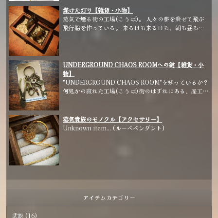
った。 その杖は命を吹き込まれたかのように美しく輝
煤けた灯り【雑貨・小物】
き、占いの的中率も高くたちまち評判となった。
蒸気で煙る街の工場(こうば)。 人々の夢を乗せて飛ぶ
本物の鉱石(フローライト)を使用しております。
飛行船を作っている。 来る日も来る日も、朝も昼も夜
も、薄暗い工場の中を照らし続けている灯りはすぐに煤
けてしまう。 いつか、たくさんの大小様々な夢や希望
を空へと届ける事が出来るまで、この灯りは煤けながら
も同じ場所で見守り続けている。
UNDERGROUND CHAOS ROOMへの鍵【雑貨・小
物】
"UNDERGROUND CHAOS ROOM"を知っているか？
何処かの寂れた工場(こうば)街のはずれにある、廃工場
の脇の地上から地下へと続く階段を降りていくと現れる
扉の中の部屋だ。 部屋の中に何があったのか・何
が行われているのかは決して口外してはいけない。
蒸気貴族のモノクル【アクセサリー】
改造手術かもしれない。 誰かの脳内の世界に繋が
Unknown item... (ルーペペンダント)
っているのかもしれない。 珈琲豆の焙煎所かもしれな
い。 脅威的な兵器工場かもしれない。 ここよりさらに
下にある、星空のような工場夜景が広がる世界へと降り
たっていけるのかもしれない。 何もないのかもしれな
い。 使い古されたピストルのお守りを握りし
め、この鍵を使って真実を確かめに行ってみるがいい。
アイテムカテゴリー
武器 (16)