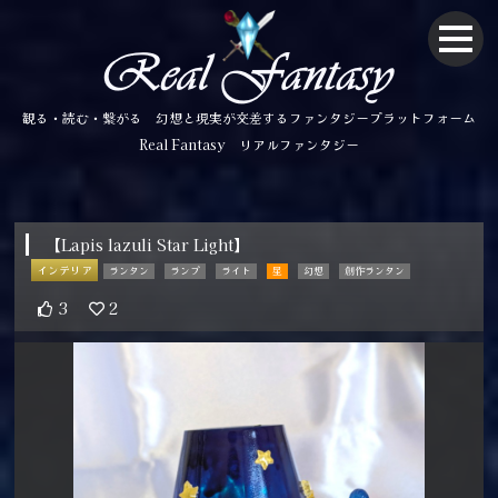
観る・読む・繋がる 幻想と現実が交差するファンタジープラットフォーム
Real Fantasy リアルファンタジー
【Lapis lazuli Star Light】
インテリア
ランタン
ランプ
ライト
星
幻想
創作ランタン
3
2