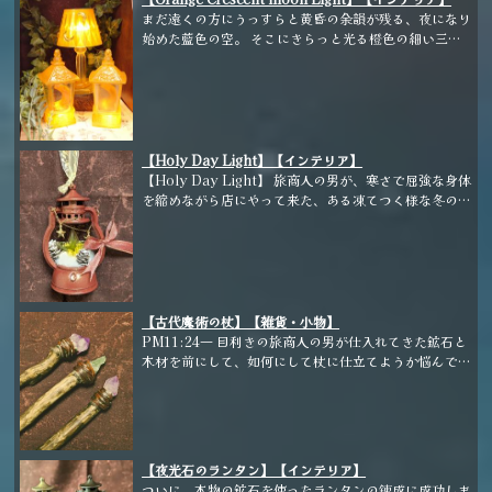
まだ遠くの方にうっすらと黄昏の余韻が残る、夜になり
始めた藍色の空。 そこにきらっと光る橙色の細い三日
月。 なんて綺麗であたたかいのだろう。 ふと、こんな
綺麗な三日月を誰かとゆっくり眺めたくなった。 ―い
つか私の隣で一緒に月を眺めてくれる、まだ会った事の
ない大切な人へ。 今どこで何をしていますか？ 橙色の
三日月の灯りを見つめながら思いを馳せてます。―
【Holy Day Light】【インテリア】
【Holy Day Light】 旅商人の男が、寒さで屈強な身体
を縮めながら店にやって来た、ある凍てつく様な冬の夜
の話。 珍しくマスターは木の実を用いて朱いラン
タンを錬成している所だった。 「いつも渋めの深い色
や白いランタンばかり作るおたくが赤なんて、珍しい
な。」 旅商人の男の驚いた言葉に、少し困った顔
をしながらマスターが応えた。 「もうすぐ聖なる日が
やってくるから... でも、何かが足りないんだ....」
【古代魔術の杖】【雑貨・小物】
すぐさま助け舟の如く、旅商人の男が仕入れた荷
PM11:24― 目利きの旅商人の男が仕入れてきた鉱石と
物の中から「これを...」と星の欠片を差し出した。 装飾
木材を前にして、如何にして杖に仕立てようか悩んでい
に加えてみて、更に何かを閃いたマスターが紅い金ぶち
た。 AM0:12― 金属や磨かれた鉱石なども使い、美し
のリボンをきゅっと結んだ。 「なかなかかわいらしく
い装飾の杖を仕立てる事にしたが、無骨な木材がそうな
なったじゃないか。」 それまで困っていたマスターが
る事を拒んでくる。 AM3:56― まだ星が輝いている空
やっとの納得の感想を述べた所で、今年の聖なる日の為
の下、ついに完成した。 無骨で自然そのものの形の素
のランタンが完成した。 2025年クリ
材同士でいい感じに合う組み合わせは中々見つからず、
【夜光石のランタン】【インテリア】
スマス限定ランタンです。 赤茶のベースに表は金、裏
僅かな本数しか仕立てる事が出来なかったが、素材その
ついに、本物の鉱石を使ったランタンの錬成に成功しま