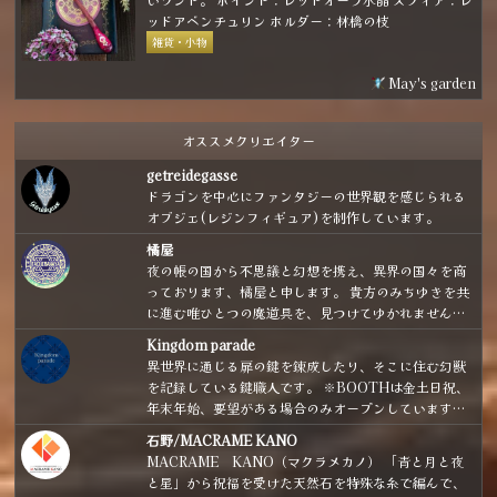
ッドアベンチュリン ホルダー：林檎の枝
雑貨・小物
May's garden
オススメクリエイター
getreidegasse
ドラゴンを中心にファンタジーの世界観を感じられる
オブジェ(レジンフィギュア)を制作しています。
橘屋
夜の帳の国から不思議と幻想を携え、異界の国々を商
っております、橘屋と申します。 貴方のみちゆきを共
に進む唯ひとつの魔道具を、見つけてゆかれません
か。
Kingdom parade
異世界に通じる扉の鍵を錬成したり、そこに住む幻獣
を記録している鍵職人です。 ※BOOTHは金土日祝、
年末年始、要望がある場合のみオープンしています。
※実店舗に委託している作品も掲載しています。
石野/MACRAME KANO
MACRAME KANO（マクラメカノ） 「青と月と夜
と星」から祝福を受けた天然石を特殊な糸で編んで、