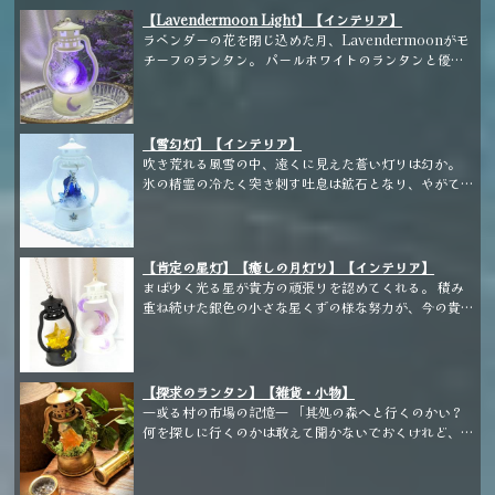
ン。 マスター(珈琲)と謎の商人(ギア)の2つの
【Lavendermoon Light】【インテリア】
世界がやさしくあたたかく照らしてくれます... スチーム
ラベンダーの花を閉じ込めた月、Lavendermoonがモ
パンクメインの当店のもう一つのブランドライン
チーフのランタン。 パールホワイトのランタンと優し
「Lamp&Herb:PUNK」との自ブランド同士のセルフ
く光る紫の灯りがポイントです。 おやすみ時の枕元に
コラボ作品です。 自分が好きな要素を沢山詰め込ん
置くのがおすすめです。
だ、究極のランタンです。
【雪幻灯】【インテリア】
吹き荒れる風雪の中、遠くに見えた蒼い灯りは幻か。
氷の精霊の冷たく突き刺す吐息は鉱石となり、やがて真
っ白な大地を蒼く染めていく...
【肯定の星灯】【癒しの月灯り】【インテリア】
まばゆく光る星が貴方の頑張りを認めてくれる。 積み
重ね続けた銀色の小さな星くずの様な努力が、今の貴方
を支えてる。 甘い色の月が貴方の悲しみを癒やして
くれる。 雲の上で眠るような、 優しい時間を。
【探求のランタン】【雑貨・小物】
―或る村の市場の記憶― 「其処の森へと行くのかい？
何を探しに行くのかは敢えて聞かないでおくけれど、ど
うやらお困りのようだねえ。 昼でも夜の様に暗いか
ら、無理はないさ。 このランタンを持って行くとい
い。 眩しい光ではないけれど、足元をあたたかな光で