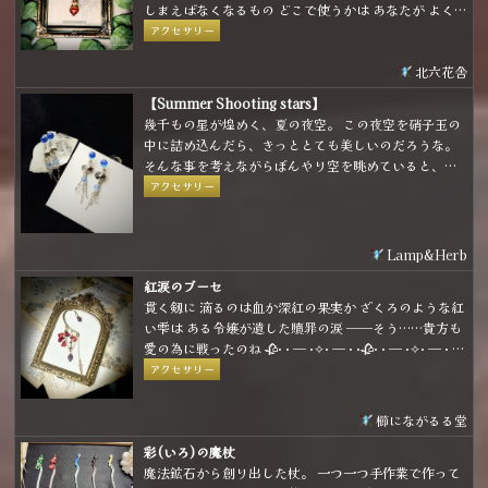
しまえばなくなるもの どこで使うかは あなたが よく
考えて…
アクセサリー
北六花舎
【Summer Shooting stars】
幾千もの星が煌めく、夏の夜空。 この夜空を硝子玉の
中に詰め込んだら、きっととても美しいのだろうな。
そんな事を考えながらぼんやり空を眺めていると、白
や青の星がひとつふたつ、きらりと輝いて流れて行っ
アクセサリー
た。
Lamp&Herb
紅涙のブーセ
貫く剱に 滴るのは血か深紅の果実か ざくろのような紅
い雫は ある令嬢が遺した贖罪の涙 ──そう……貴方も
愛の為に戦ったのね 🥀· · ─ ·✧· ─ · ·🥀· · ─ ·✧· ─ · ·
🥀 柘榴モチーフのイヤーフックです ベースが柔らかい
アクセサリー
素材ですので、耳の形に合わせて装着して頂けます
櫛にながるる堂
彩(いろ)の魔杖
魔法鉱石から創り出した杖。 一つ一つ手作業で作って