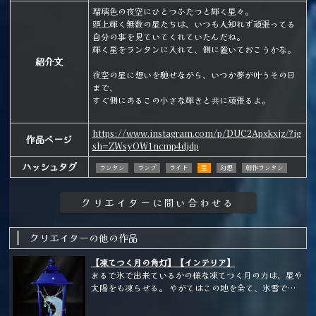
瑠璃色の夜空にひとつふたつと輝く星々。
頭上輝く無数の星たちは、いつも人知れず頑張ってる
自分の事を見ていてくれていたんだね。
輝く星をランタンに入れて、側に置いておこうかな。
紹介文
夜空の星に想いを馳せながら、いつか夢が叶うその日
まで、
すぐ側にあるこの小さな輝きと共に頑張るよ。
https://www.instagram.com/p/DUC2Apxkxjz/?ig
作品ページ
sh=ZWsyOW1ncmp4djdp
ハッシュタグ
ランタン
ランプ
ライト
星
幻想
創作ランタン
クリエイターの他の作品
【凍てつく月の角灯】【インテリア】
まるで氷で出来ているかの様な凍てつく月の力は、星や
太陽をも凍らせる。 やがてはこの地を全て、氷雪で閉
ざしてしまうだろう... しかし、恐るべき存在であるが故
に非常に美しくもある。 祭壇の様なランタンに、星の