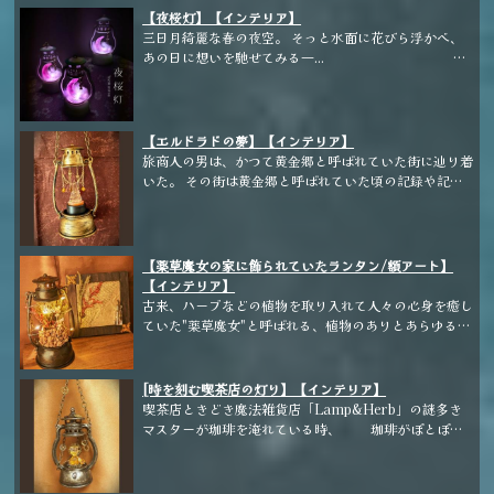
【夜桜灯】【インテリア】
三日月綺麗な春の夜空。 そっと水面に花びら浮かべ、
あの日に想いを馳せてみる―...
2025春の新作ランタンです。 三日月の中には手描
きの桜の花びら。 蓄光仕様なのでほんのり光ります。
ピンク色に光るはずでしたが、なぜか青っぽく光る仕様
になってしまいました... チェーンが付いている
【エルドラドの夢】【インテリア】
為、お鞄やベルトループなどに通す事も出来ます。 コ
旅商人の男は、かつて黄金郷と呼ばれていた街に辿り着
スプレやファンタジー異装用の装備にもおすすめで
いた。 その街は黄金郷と呼ばれていた頃の記録や記憶
す。
は何も無く、 至って普通の街だった。 旅商人の男は魔
道具に使えそうな素材は無いかと立ち寄った露天にて、
きらきらと美しく輝くガラスを仕入れて持ち帰った。
「これでマスターが思う、理想の黄金郷のイメージを作
【薬草魔女の家に飾られていたランタン/額アート】
ってくれ。」 託されたガラスで、マスターは自分なり
【インテリア】
の黄金郷を作り上げた。
古来、ハーブなどの植物を取り入れて人々の心身を癒し
ていた"薬草魔女"と呼ばれる、植物のありとあらゆる知
識や使用方を熟知した女性達が存在した。 彼女たちは
それぞれ、人里離れた郊外の森の中でひっそりと質素な
暮らしをしていた。 そんな薬草魔女のうちの一人の家
[時を刻む喫茶店の灯り】【インテリア】
に飾られていたランタンと額アートを譲り受けた。
喫茶店ときどき魔法雑貨店「Lamp&Herb」の謎多き
マスターが珈琲を淹れている時、 珈琲がぽとぽと
落ちる時間が砂時計の様に感じた事からふと思い立
ち、 すぐさま薄暗い地下室に工房を持つ怪しげな
商人を訪ね、 共に作り上げた究極のランタ