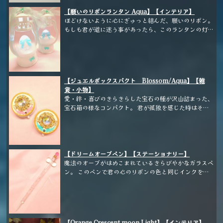
【願いのリボンランタン Aqua】【インテリア】
ほどけないように心にぎゅっと結んだ、願いのリボン。
もしも君が道に迷う事があったら、このランタンの灯り
を灯してみて。 願いのリボンが進むべき道を教えてく
れるはずさ。
【ジュエルボックスパクト Blossom/Aqua】【雑
貨・小物】
愛・絆・喜びのきらきらした宝石の種が沢山詰まった、
宝石箱の様なコンパクト。 君が孤独を感じた時はそっ
と開いてみて。
【ドリームオーブペン】【ステーショナリー】
魔法のオーブがはめこまれているきらびやかなガラスペ
ン。 このペンで君の心のリボンの色と同じインクを使
い、お気に入りのノートに叶えたい夢や恋について書き
綴ってみるといい。 そのノートは君を夢へと導く魔法
のダイアリーに変わるだろう。
【Orange Crescent moon Light】【インテリア】