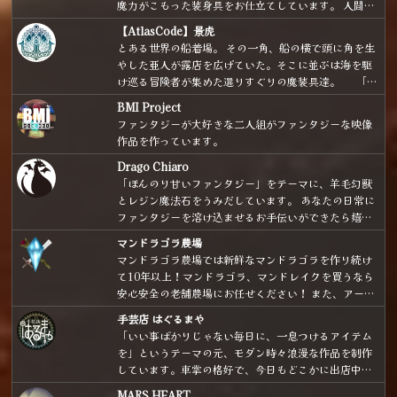
魔力がこもった装身具をお仕立てしています。 人間界
で隠れ魔女・魔法使いとして生活している方へ向け
【AtlasCode】景虎
て、普通の人がパッと見て「魔法使いだ」と分かりに
とある世界の船着場。 その一角、船の横で頭に角を生
くいような、魔女さん、魔法使いさんのための装身具
やした亜人が露店を広げていた。そこに並ぶは海を駆
をお届けしております。日常使いしやすいカジュアル
け巡る冒険者が集めた選りすぐりの魔装具達。 「や
シンプルなデザインがメインです。 お家でぼっちアフ
ぁやぁいらっしゃい！ 船長が集めた道具、ちょっと癖
タヌーンティーが趣味です。赤い屋根の海の見える高
BMI Project
が強いものもあるけど、ぜひ見ていってよ！ 道具の方
台にアトリエを構えるのが夢です。 （補足：店主、ポ
ファンタジーが大好きな二人組がファンタジーな映像
から気に入られちゃったらごめんね！！」
ポクロ、FF6、クロノ、テイルズ、ドラクエで育ちま
作品を作っています。
した。）
Drago Chiaro
「ほんのり甘いファンタジー」をテーマに、羊毛幻獣
とレジン魔法石をうみだしています。 あなたの日常に
ファンタジーを溶け込ませるお手伝いができたら嬉し
いです。
マンドラゴラ農場
マンドラゴラ農場では新鮮なマンドラゴラを作り続け
て10年以上！マンドラゴラ、マンドレイクを買うなら
安心安全の老舗農場にお任せください！ また、アート
ドールや魔法の小瓶など様々な魔法雑貨も取り扱いあ
手芸店 はぐるまや
り。よろしくおねがいします。
「いい事ばかりじゃない毎日に、一息つけるアイテム
を」というテーマの元、モダン時々浪漫な作品を制作
しています。車掌の格好で、今日もどこかに出店中。
気分は「銀河鉄道を駆り、星々をめぐりながら商いを
MARS HEART