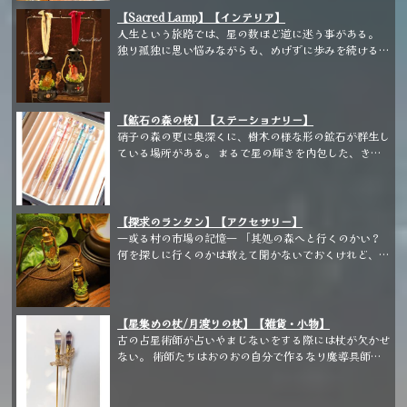
照らしてくれるよ。 雑草だらけで申し訳ないけどくれ
【Sacred Lamp】【インテリア】
てやる。」 (ペンダント、ミニ額アートに
人生という旅路では、星の数ほど道に迷う事がある。
続き、【探求のランタン】の本当に光るランタンが登場
独り孤独に思い悩みながらも、めげずに歩みを続ける者
です。 かなり明るい光なのでキャプションの通り、足
達へ。 行路を照らす自分だけの灯りをお守りに。
元をあたたかな光で照らしてくれます。)
(クリスマスツリーのオーナメントとしてもお使い頂け
ます)
【鉱石の森の枝】【ステーショナリー】
硝子の森の更に奥深くに、樹木の様な形の鉱石が群生し
ている場所がある。 まるで星の輝きを内包した、きら
きらと美しく輝く石。 こちらの枝も拝借して、ペンに
仕立てました。 青色の"氷柱鉱石"(創作鉱石)とピンクア
メジスト、カーネリアン、アメトリン、フローライトを
模したガラスペンです。 ペンの中にはオーロラガラス
【探求のランタン】【アクセサリー】
の欠片が入っております。
―或る村の市場の記憶― 「其処の森へと行くのかい？
何を探しに行くのかは敢えて聞かないでおくけれど、ど
うやらお困りのようだねえ。 昼でも夜の様に暗いか
ら、無理はないさ。 このランタンを持って行くとい
い。 眩しい光ではないけれど、足元をあたたかな光で
照らしてくれるよ。 雑草だらけで申し訳ないけどくれ
【星集めの杖/月渡りの杖】【雑貨・小物】
てやる。」
古の占星術師が占いやまじないをする際には杖が欠かせ
ない。 術師たちはおのおの自分で作るなり魔導具師に
作らせたりした。 杖の要となる頭の部分は、人工的に
作られた石やガラスを乗せる者が多かったが、ある無名
の魔導具師は鉱石を巧みに加工して、惜しみなく杖に使