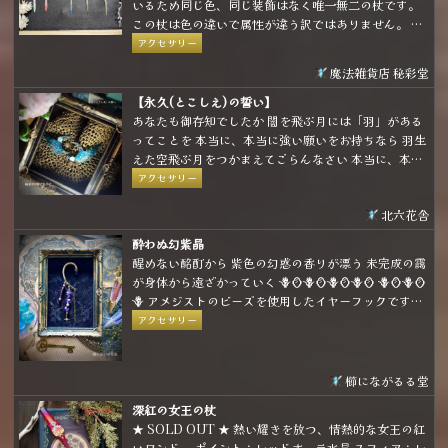
いるため同じ色、同じ装飾はなく唯一無二の杖です。
この杖は色の違いで属性が違う訳ではありません。 使
用者を惹き寄せ、幸せへ導くための色の違いです。
アクセサリー
(上手く言語化できなかったけど要は「好きな色、惹か
魔法雑貨店 秘彩堂
れる色って人によって違うよね」ということを言いた
かったです💦)
【永久(とこしえ)の誓い】
あなたも御存知でしたか 闇を飛ぶ月には「羽」がある
ってことを 本当に、本当に強い願いをお持ちなら 羽生
えた空飛ぶ月をつかまえてごらんなさい 本当に、本当
に強い願いなら 月はその願いを叶えてくれるでしょう
アクセサリー
北六花舎
酔わぬ幻紫晶
醒めない酩酊から 紫色の幻惑の香りが漂う 未完成の靄
が身体から遠ざかっていく 🪻🪞🪻🪞🪻🪞🪻🪞 🪻🪞🪻🪞
🪻 アメジストのビーズを使用したイヤーフックです。
パープルとゴールドの組み合わせで煌びやかな雰囲気
アクセサリー
に仕上げました。
櫛にながるる堂
深紅の女王の杖
★ SOLD OUT ★ 熱い耀きを放つ、情熱的な女王の紅
いワンド。 ポイント：レッドオーラ水晶 スフィア：レ