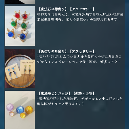
【魔法石の襟飾り】【アクセサリー】
精神力を司る胸元と、呪文を詠唱する喉元に近い襟に装
着出来る魔法石。 魔力の増幅や力の調整用におすす
め。
【街灯りの耳飾り】【アクセサリー】
(昔から慣れ親しんでいる大好きな近くの街にあるガス
灯からインスピレーションを得て錬成。 滅多にアクセ
サリーを錬成しなくなった当店の、メインアクセサリー
作品です。)
【魔法陣ピンバッジ】【雑貨・小物】
(魔法陣が記された魔法石。 光が当たると中に記された
魔法陣がキラッと光ります。)