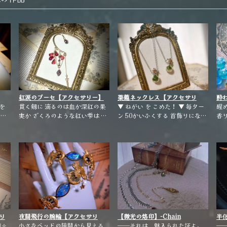
紅涙のブーセ【アクセサリー】
薬籠ネックレス【アクセサリ
酔
を
貫く剱に 滴るのは血か深紅の果
ー】
▼ ねがい を こめた！ ▼ 毎ター
醒
実か ざくろのような紅い雫は あ
ン 50かいふくする 首飾りになっ
香りが漂う
る令嬢が遺した贖罪の涙 ──そ
た！ 🌿‬‪𓂂𓏸🌿◌𓈒🌿‪𓂂𓏸🌿◌𓈒🌿‪𓂂𓏸🌿◌𓈒🌿‪
ら遠ざか
•*
う……貴方も愛の為に戦ったのね
𓂂𓏸🌿 ゲームの装備品をイメージ
🪻🪞 
🥀· · ─ ·✧· ─ · ·🥀· · ─ ·✧· ─ · ·
したネックレスです （長さ約
ー
🥀 柘榴モチーフのイヤーフック
65cm） 瓶の中身はフェイクグリ
す
です ベースが柔らかい素材です
ーンと、鉱石の欠片で す ※実際
合
ので、耳の形に合わせて装着し
に傷を治す効果はありません
上
て頂けます
リ
夜間飛行の腕輪【アクセサリ
【微光の烙印】-Chain
半
🏻✧
ー】
小さなベッドの隙間から見える
tattoo【アクセサリー】
──それは、魅入られた証よ。
──