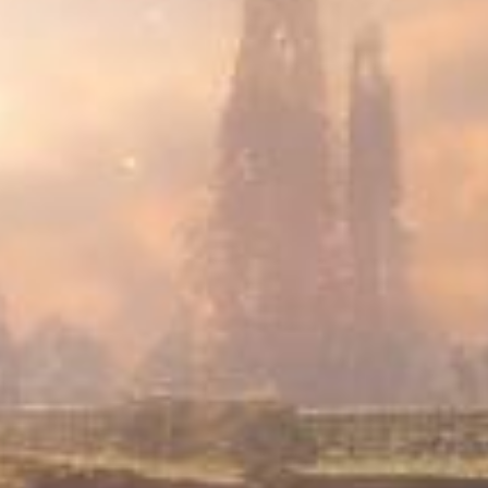
た
襟元などにブローチとしても使
 ピ
って頂けます。
り扱