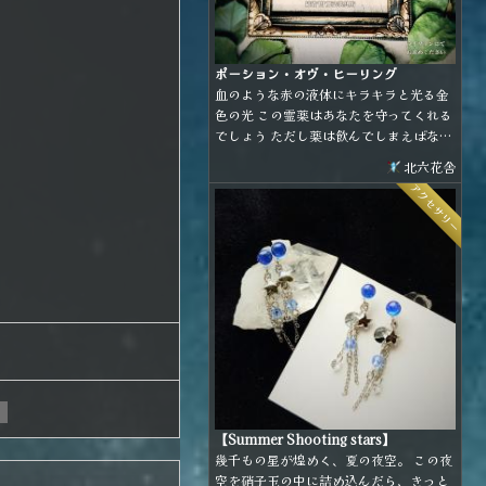
ポーション・オヴ・ヒーリング
血のような赤の液体にキラキラと光る金
色の光 この霊薬はあなたを守ってくれる
でしょう ただし薬は飲んでしまえばなく
なるもの どこで使うかは あなたが よく
北六花舎
考えて…
アクセサリー
【Summer Shooting stars】
幾千もの星が煌めく、夏の夜空。 この夜
空を硝子玉の中に詰め込んだら、きっと