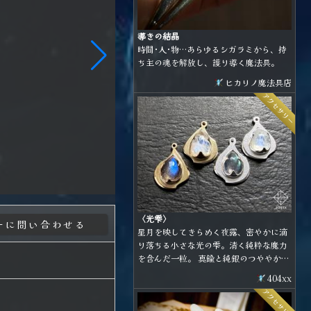
導きの結晶
時間･人･物…あらゆるシガラミから、持
ち主の魂を解放し、護り導く魔法具。
ヒカリノ魔法具店
アクセサリー
〈光雫〉
星月を映してきらめく夜露、密やかに滴
り落ちる小さな光の雫。清く純粋な魔力
を含んだ一粒。 真鍮と純銀のつややかな
曲線に、青のシラーが美しいラブラドラ
404xx
イトとレインボームーンストーンを合わ
アクセサリー
せた小粒なアイテムです。 金具の種類は
耳飾り、ネックレス、ブローチから選べ