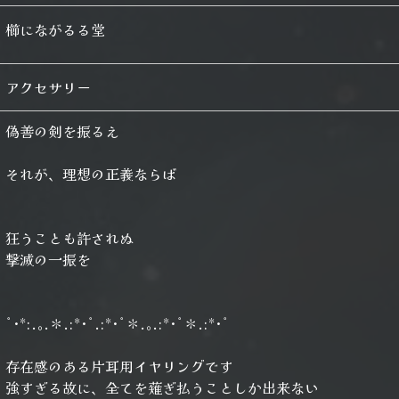
櫛にながるる堂
アクセサリー
偽善の剣を振るえ
それが、理想の正義ならば
狂うことも許されぬ
撃滅の一振を
ﾟ･*:.｡.＊.:*･ﾟ.:*･ﾟ＊.｡.:*･ﾟ＊.:*･ﾟ
存在感のある片耳用イヤリングです
強すぎる故に、全てを薙ぎ払うことしか出来ない