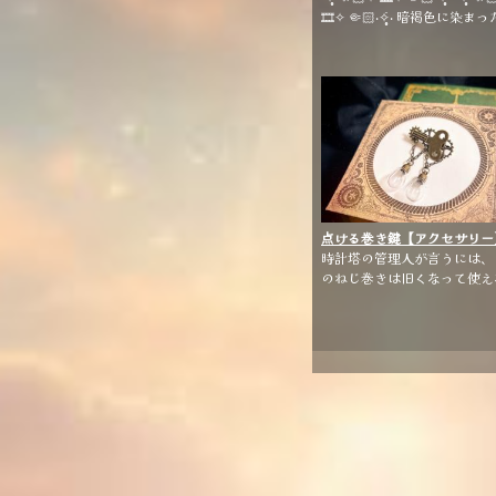
🎞✧ 🤏🏻‧✧̣̥̇‧ 暗褐色に染まった歯
車には 時折、珍しい花が咲く
る蜜は すこしビターな記憶
点ける巻き鍵【アクセサリー
時計塔の管理人が言うには、
のねじ巻きは旧くなって使え
くなった部品らしい かつては、
あの見上げるほど大きな塔を
かし続けた一部だと言うのに 
は、こんな小娘に簡単に手渡
れるモノになってしまった それ
でも 夕陽を受けると、まだ
る」 夜更かしの手元灯りには丁
度いいだろう ◇------------------
------------------◇ ねじまきと歯
車を組み合わせたブローチで