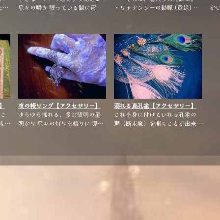
星々の瞬き 眠っている間に宙へ
・リャナンシーの動脈 (黄緑) ・
かいじゅ
 滴
翔る 一人用の宇宙船 ✧·˚⌖.
ルサールカの睨み (水色) ・メリ
すごし
の味
꙳✧·˚⌖. ꙳✧·˚⌖. ꙳✧·˚⌖. ꙳✧ 上下
ュジーヌの溜息 (赤色) の3色展
ちが い
2WAYのバングルです 月に寄り
開 ファンタジーな世界観をイメ
つめ
かかった女性のモチーフが、夜
ージしたフェイスチェーンで
しめて
空を縁どっています🌙
す。 真ん中に鼻が来るように位
*｡:ﾟ
置を調整して、チエーンを耳に
*｡:ﾟ .ﾟ
かけて装着できます。
ブロ
に
の
ま
ど
】
夜の帳リング【アクセサリー】
溺れる真孔雀【アクセサリー】
ださい。 石
 こ
ゆらゆら揺れる、多灯照明の星
これを身に付けていれば孔雀の
(蛍
な
明かり 星々の灯りを頼りに 導か
声（断末魔）を聞くことが出来
の
れる指先の煌めき ｡.･◆･.｡*†*｡.･
る＿＿。 そう聞いたのはもう何
属
 動
◆･.｡*†*｡.･◆･.｡ シャンデリアモ
年も昔の事。 未だに孔雀の羽撃
り
今
チーフのフリーサイズリングで
く音さえ聞いたことは無い。 目
さ
す ジャラジャラしていますが、
の前の深い湖に沢山沈んでいる
付けていないかのように軽い素
というのに＿＿＿。 .*･ﾟ .ﾟ･
「灯
材です
*..*･ﾟ .ﾟ･*..*･ﾟ .ﾟ･*..*･ﾟ .ﾟ･
*..*･ﾟ .ﾟ･*..*･ﾟ .ﾟ･*. 孔雀の羽
が付いたイヤークリップ(片耳
用)です。耳の後ろでパチンと挟
す
んでつける形になります。 服の