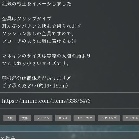
狂気の戦士をイメージしました
金具はクリップタイプ
耳たぶをパチンと挟んで留られます
クッション無しの金具ですので、
ブローチのように服に着けても◎
マネキンのサイズは実際の人間の頭より
ひとまわり小さいサイズです。
羽根部分は個体差があります🪶
ご了承ください(約13~15cm)
https://minne.com/items/33876473
羽根
武器
タッセル
ガラス
イヤーカフ
イヤリング
カラフル
他の作品