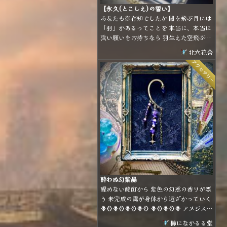
【永久(とこしえ)の誓い】
あなたも御存知でしたか 闇を飛ぶ月には
「羽」があるってことを 本当に、本当に
強い願いをお持ちなら 羽生えた空飛ぶ月
をつかまえてごらんなさい 本当に、本当
北六花舎
に強い願いなら 月はその願いを叶えてく
アクセサリー
れるでしょう
酔わぬ幻紫晶
醒めない酩酊から 紫色の幻惑の香りが漂
う 未完成の靄が身体から遠ざかっていく
🪻🪞🪻🪞🪻🪞🪻🪞 🪻🪞🪻🪞🪻 アメジスト
のビーズを使用したイヤーフックです。
櫛にながるる堂