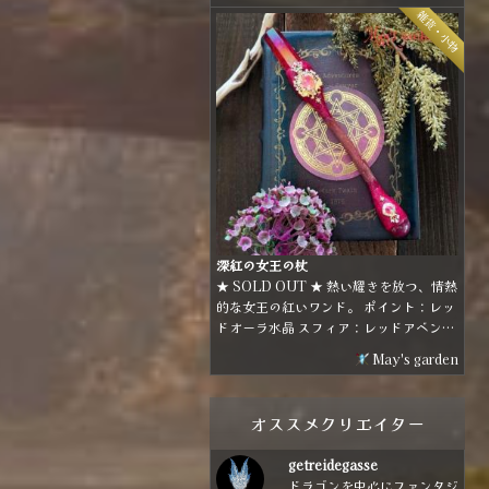
パープルとゴールドの組み合わせで煌び
雑貨・小物
やかな雰囲気に仕上げました。
深紅の女王の杖
★ SOLD OUT ★ 熱い耀きを放つ、情熱
的な女王の紅いワンド。 ポイント：レッ
ドオーラ水晶 スフィア：レッドアベンチ
ュリン ホルダー：林檎の枝
May's garden
オススメクリエイター
getreidegasse
ドラゴンを中心にファンタジ