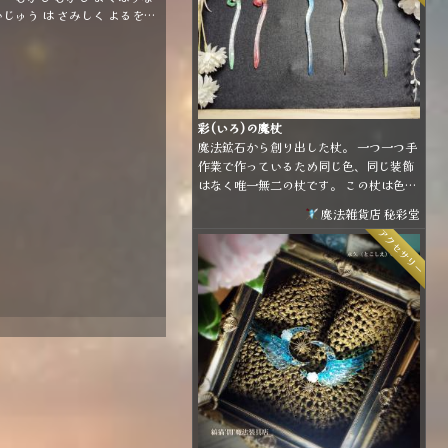
う は さみしく よるを
ていました しかし ともだ
ないので ただ じぶんのあ
た つめたい ほうせきを だき
 ねむるのでした ﾟ*｡:ﾟ .ﾟ
 .ﾟ*｡:ﾟ .ﾟ*｡:ﾟ .ﾟ*｡:ﾟﾟ*｡:ﾟ .ﾟ
*｡:ﾟ .ﾟ 恐竜が鉱石を抱えた
彩(いろ)の魔杖
ーチ&クリップです。 裏面
魔法鉱石から創り出した杖。 一つ一つ手
ピンとクリップが付いている
作業で作っているため同じ色、同じ装飾
で、お好きな方で留めて頂け
はなく唯一無二の杖です。 この杖は色の
す。 服の襟元や、帽子、鞄な
違いで属性が違う訳ではありません。 使
自由にアレンジしてお使いく
魔法雑貨店 秘彩堂
用者を惹き寄せ、幸せへ導くための色の
部分はフローライト
アクセサリー
違いです。 (上手く言語化できなかった
石)を使用しています💎 ※石
けど要は「好きな色、惹かれる色って人
配置や、恐竜以外の小さな金
によって違うよね」ということを言いた
パーツの配置は一つ一つ異な
かったです💦)
ます。