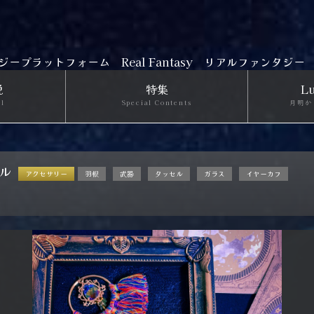
ジープラットフォーム
Real Fantasy リアルファンタジー
説
特集
Lu
el
Special Contents
月明か
ラル
アクセサリー
羽根
武器
タッセル
ガラス
イヤーカフ