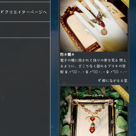
て、お好きな形態で身に着けることがで
きます。
クリエイターページへ
灼々蝶々
電子の蝶に抱かれて偽りの夢を見る 燃え
るように、ぎこちなく揺れるブリキの羽
根 🏮.•*❤️‍🔥・.・🏮.•*❤️‍🔥・.・🏮.•*❤️‍🔥 ・.・
🏮.•*❤️‍🔥
櫛にながるる堂
アクセサリー