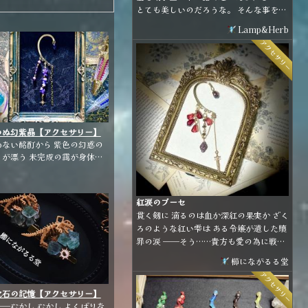
とても美しいのだろうな。 そんな事を考
えながらぼんやり空を眺めていると、白
Lamp&Herb
や青の星がひとつふたつ、きらりと輝い
アクセサリー
て流れて行った。
わぬ幻紫晶【アクセサリー】
めない酩酊から 紫色の幻惑の
 未完成の靄が身体か
っていく 🪻🪞🪻🪞🪻🪞
🪻🪞🪻🪞🪻 アメジストのビ
ズを使用したイヤーフックで
紅涙のブーセ
。 パープルとゴールドの組み
貫く剱に 滴るのは血か深紅の果実か ざく
わせで煌びやかな雰囲気に仕
ろのような紅い雫は ある令嬢が遺した贖
げました。
罪の涙 ──そう……貴方も愛の為に戦っ
たのね 🥀· · ─ ·✧· ─ · ·🥀· · ─ ·✧· ─ · ·
櫛にながるる堂
🥀 柘榴モチーフのイヤーフックです ベー
アクセサリー
スが柔らかい素材ですので、耳の形に合
わせて装着して頂けます
化石の記憶【アクセサリー】
─むかし むかし よくばりな