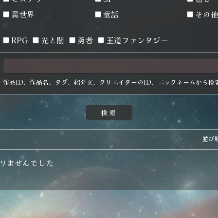
異世界
童話
その
RPG
光と闇
勇者
王道ファンタジー
作品ID、作品名、タグ、紹介文、クリエイターのID、ニックネームから検
並び
）
りませんでした