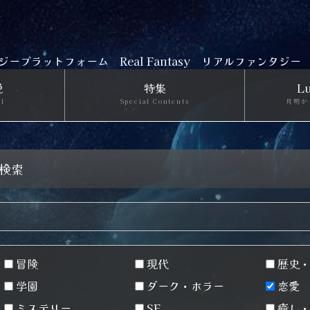
ジープラットフォーム
Real Fantasy リアルファンタジー
説
特集
Lu
el
Special Contents
月明か
の検索
冒険
現代
歴史・
学園
ダーク・ホラー
恋愛
ミステリー
SF
癒し・