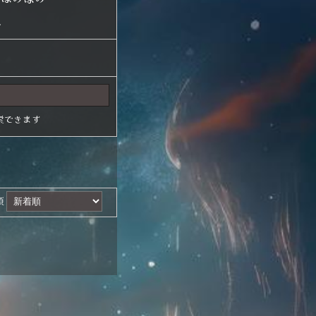
他
索できます
順