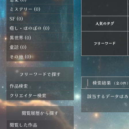
ミステリー (0)
SF (0)
人気のタグ
癒し・ほのぼの (0)
異世界 (0)
フリーワード
童話 (0)
その他 (0)
フリーワードで探す
検索結果
（全 0件
作品検索
クリエイター検索
該当するデータはあ
閲覧履歴から探す
閲覧した作品