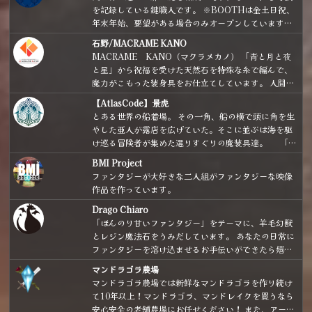
を記録している鍵職人です。 ※BOOTHは金土日祝、
年末年始、要望がある場合のみオープンしています。
※実店舗に委託している作品も掲載しています。
石野/MACRAME KANO
MACRAME KANO（マクラメカノ） 「青と月と夜
と星」から祝福を受けた天然石を特殊な糸で編んで、
魔力がこもった装身具をお仕立てしています。 人間界
で隠れ魔女・魔法使いとして生活している方へ向け
【AtlasCode】景虎
て、普通の人がパッと見て「魔法使いだ」と分かりに
とある世界の船着場。 その一角、船の横で頭に角を生
くいような、魔女さん、魔法使いさんのための装身具
やした亜人が露店を広げていた。そこに並ぶは海を駆
をお届けしております。日常使いしやすいカジュアル
け巡る冒険者が集めた選りすぐりの魔装具達。 「や
シンプルなデザインがメインです。 お家でぼっちアフ
ぁやぁいらっしゃい！ 船長が集めた道具、ちょっと癖
タヌーンティーが趣味です。赤い屋根の海の見える高
BMI Project
が強いものもあるけど、ぜひ見ていってよ！ 道具の方
台にアトリエを構えるのが夢です。 （補足：店主、ポ
ファンタジーが大好きな二人組がファンタジーな映像
から気に入られちゃったらごめんね！！」
ポクロ、FF6、クロノ、テイルズ、ドラクエで育ちま
作品を作っています。
した。）
Drago Chiaro
「ほんのり甘いファンタジー」をテーマに、羊毛幻獣
とレジン魔法石をうみだしています。 あなたの日常に
ファンタジーを溶け込ませるお手伝いができたら嬉し
いです。
マンドラゴラ農場
マンドラゴラ農場では新鮮なマンドラゴラを作り続け
て10年以上！マンドラゴラ、マンドレイクを買うなら
安心安全の老舗農場にお任せください！ また、アート