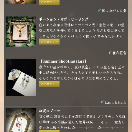
アクセサリー
櫛にながるる堂
ポーション・オヴ・ヒーリング
血のような赤の液体にキラキラと光る金色の光 この霊
薬はあなたを守ってくれるでしょう ただし薬は飲んで
しまえばなくなるもの どこで使うかは あなたが よく
考えて…
アクセサリー
北六花舎
【Summer Shooting stars】
幾千もの星が煌めく、夏の夜空。 この夜空を硝子玉の
中に詰め込んだら、きっととても美しいのだろうな。
そんな事を考えながらぼんやり空を眺めていると、白
や青の星がひとつふたつ、きらりと輝いて流れて行っ
アクセサリー
た。
Lamp&Herb
紅涙のブーセ
貫く剱に 滴るのは血か深紅の果実か ざくろのような紅
い雫は ある令嬢が遺した贖罪の涙 ──そう……貴方も
愛の為に戦ったのね 🥀· · ─ ·✧· ─ · ·🥀· · ─ ·✧· ─ · ·