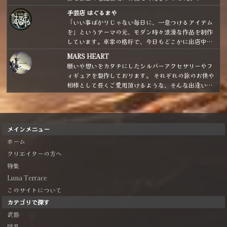
ドールや魔法の小瓶など様々な魔法雑貨も取り扱いあ
手芸店 はぐるまや
り。よろしくおねがいします。
「いい事ばかりじゃない毎日に、一息つけるアイテム
を」というテーマの元、モダン時々浪漫な作品を制作
しています。車掌の格好で、今日もどこかに出店中。
気分は「銀河鉄道を駆り、星々をめぐりながら商いを
MARS HEART
する魔法雑貨商」です。
願いや想いをカタチにしたシルバーアクセサリーやフ
ィギュアを製作しております。 それぞれの旅のお供や
相棒として長くご愛用頂けるような、そんな出逢いと
なれたら嬉しいです！
メインメニュー
ホーム
クリエイターの方へ
特集
Luna Terrace
このサイトについて
カテゴリで探す
武器
防具