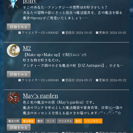
pony
そこのあなた…ファンタジーの世界はお好きかしら？
あなたの冒険の旅にきっと役立つ魔法道具を、古の魔法を操る
魔女のponyがご用意いたしましょう…
あなたの冒険の旅に必要なものは何かしら？
詳細をみる
強力な魔導書？それとも魔法の杖？魔物を払うお守り？
■クリエイターID c000043
■登録日 2024-10-03
■更新日 2024-10-03
さぁ魔女のponyの館へいらっしゃい…きっとあなたの求める魔
法道具が見付かるはずだから…🔯
M2
【Make up×Make up】でM2(ｴﾑﾆｼﾞｮｳ)
好きな物を好きなだけ。
アンティーク調の小さな魔法の杖【OZ Antiques】、小さな瓶
詰め【OZ Materias】をシリーズ展開中。
詳細をみる
お守りのように身につけたり、小さなパートナーとの絆とし
■クリエイターID c000040
■登録日 2024-09-17
■更新日 2024-09-22
て。
May's garden
色と光の魔法のお店《May's garden》です。
魔法のワンドを中心とした魔法雑貨や装身具等、日常に一滴の
魔法のエッセンスを添える品々をお届けします／*・.:*:・'°☆
魔法の杖
魔法雑貨
魔女
ワンド
クリスタル
鉱石
ファンタジー
詳細をみる