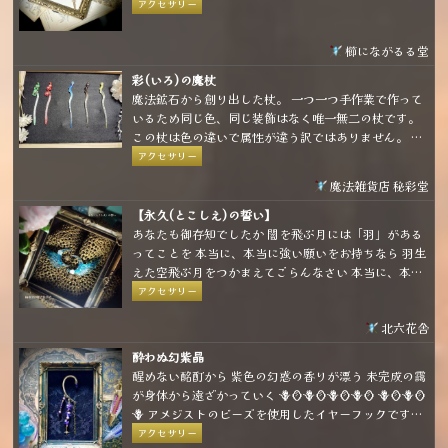
🥀 柘榴モチーフのイヤーフックです ベースが柔らかい
アクセサリー
素材ですので、耳の形に合わせて装着して頂けます
櫛にながるる堂
彩(いろ)の魔杖
魔法鉱石から創り出した杖。 一つ一つ手作業で作って
いるため同じ色、同じ装飾はなく唯一無二の杖です。
この杖は色の違いで属性が違う訳ではありません。 使
用者を惹き寄せ、幸せへ導くための色の違いです。
アクセサリー
(上手く言語化できなかったけど要は「好きな色、惹か
魔法雑貨店 秘彩堂
れる色って人によって違うよね」ということを言いた
かったです💦)
【永久(とこしえ)の誓い】
あなたも御存知でしたか 闇を飛ぶ月には「羽」がある
ってことを 本当に、本当に強い願いをお持ちなら 羽生
えた空飛ぶ月をつかまえてごらんなさい 本当に、本当
に強い願いなら 月はその願いを叶えてくれるでしょう
アクセサリー
北六花舎
酔わぬ幻紫晶
醒めない酩酊から 紫色の幻惑の香りが漂う 未完成の靄
が身体から遠ざかっていく 🪻🪞🪻🪞🪻🪞🪻🪞 🪻🪞🪻🪞
🪻 アメジストのビーズを使用したイヤーフックです。
パープルとゴールドの組み合わせで煌びやかな雰囲気
アクセサリー