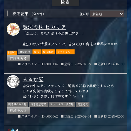
検索結果
（全 5件）
並び順
魔法の杖 ヒカリア
「卓上に、あなただけの幻想世界を。」
魔法の杖 x 情景スタンドで、自分だけの魔法の世界が生まれる
作品を制作しています。
魔法の杖
魔法
魔法雑貨
ファンタジー
NEW!
日常がちょっぴり楽しくなるようなワクワクをお届けします。
詳細をみる
■クリエイターID c000134
■登録日 2026-07-29
■更新日 2026-07-30
主に以下の作品を扱っています。
◆魔法の杖（16.5cm、19cm、28cm、他）
るるむ屋
各属性の魔法の杖。
自分の中にあるファンタジー道具や武器を具現化するため
ドールに持たせても雰囲気が出ます。
日々研究試作実験などをして作っています
主にレジンを使い制作中です(*´▽｀*)
◆魔法の杖用ファンタジー情景スタンド
魔法の杖をメインに作っています
魔法の杖を置いて飾れるスタンド。
魔法戯るるむ屋
幻想魔法道具
ファンタジー武器屋
魔法道具
お店のディスプレイ用にも。
詳細をみる
私のファンタジー世界を見ていただけたら嬉しいです！
■クリエイターID c000062
■登録日 2025-02-04
■更新日 2025-02-04