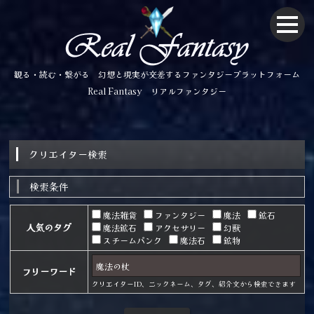
観る・読む・繋がる 幻想と現実が交差するファンタジープラットフォーム
Real Fantasy リアルファンタジー
クリエイター検索
検索条件
魔法雑貨
ファンタジー
魔法
鉱石
人気のタグ
魔法鉱石
アクセサリー
幻獣
スチームパンク
魔法石
鉱物
フリーワード
クリエイターID、ニックネーム、タグ、紹介文から検索できます