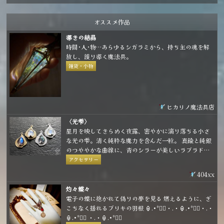
オススメ作品
導きの結晶
時間･人･物…あらゆるシガラミから、持ち主の魂を解
放し、護り導く魔法具。
雑貨・小物
ヒカリノ魔法具店
〈光雫〉
星月を映してきらめく夜露、密やかに滴り落ちる小さ
な光の雫。清く純粋な魔力を含んだ一粒。 真鍮と純銀
のつややかな曲線に、青のシラーが美しいラブラドラ
イトとレインボームーンストーンを合わせた小粒なア
アクセサリー
イテムです。 金具の種類は耳飾り、ネックレス、ブロ
404xx
ーチから選べて、お好きな形態で身に着けることがで
きます。
灼々蝶々
電子の蝶に抱かれて偽りの夢を見る 燃えるように、ぎ
こちなく揺れるブリキの羽根 🏮.•*❤️‍🔥・.・🏮.•*❤️‍🔥・.・
🏮.•*❤️‍🔥 ・.・🏮.•*❤️‍🔥