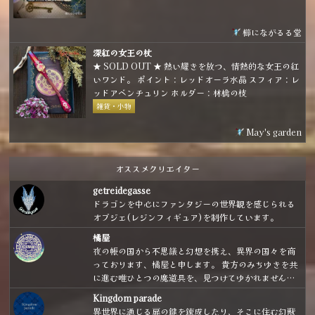
に仕上げました。
櫛にながるる堂
深紅の女王の杖
★ SOLD OUT ★ 熱い耀きを放つ、情熱的な女王の紅
いワンド。 ポイント：レッドオーラ水晶 スフィア：レ
ッドアベンチュリン ホルダー：林檎の枝
雑貨・小物
May's garden
オススメクリエイター
getreidegasse
ドラゴンを中心にファンタジーの世界観を感じられる
オブジェ(レジンフィギュア)を制作しています。
橘屋
夜の帳の国から不思議と幻想を携え、異界の国々を商
っております、橘屋と申します。 貴方のみちゆきを共
に進む唯ひとつの魔道具を、見つけてゆかれません
か。
Kingdom parade
異世界に通じる扉の鍵を錬成したり、そこに住む幻獣