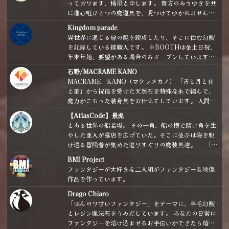
っております、橘屋と申します。 貴方のみちゆきを共
に進む唯ひとつの魔道具を、見つけてゆかれません
か。
Kingdom parade
異世界に通じる扉の鍵を錬成したり、そこに住む幻獣
を記録している鍵職人です。 ※BOOTHは金土日祝、
年末年始、要望がある場合のみオープンしています。
※実店舗に委託している作品も掲載しています。
石野/MACRAME KANO
MACRAME KANO（マクラメカノ） 「青と月と夜
と星」から祝福を受けた天然石を特殊な糸で編んで、
魔力がこもった装身具をお仕立てしています。 人間界
で隠れ魔女・魔法使いとして生活している方へ向け
【AtlasCode】景虎
て、普通の人がパッと見て「魔法使いだ」と分かりに
とある世界の船着場。 その一角、船の横で頭に角を生
くいような、魔女さん、魔法使いさんのための装身具
やした亜人が露店を広げていた。そこに並ぶは海を駆
をお届けしております。日常使いしやすいカジュアル
け巡る冒険者が集めた選りすぐりの魔装具達。 「や
シンプルなデザインがメインです。 お家でぼっちアフ
ぁやぁいらっしゃい！ 船長が集めた道具、ちょっと癖
タヌーンティーが趣味です。赤い屋根の海の見える高
BMI Project
が強いものもあるけど、ぜひ見ていってよ！ 道具の方
台にアトリエを構えるのが夢です。 （補足：店主、ポ
ファンタジーが大好きな二人組がファンタジーな映像
から気に入られちゃったらごめんね！！」
ポクロ、FF6、クロノ、テイルズ、ドラクエで育ちま
作品を作っています。
した。）
Drago Chiaro
「ほんのり甘いファンタジー」をテーマに、羊毛幻獣
とレジン魔法石をうみだしています。 あなたの日常に
ファンタジーを溶け込ませるお手伝いができたら嬉し