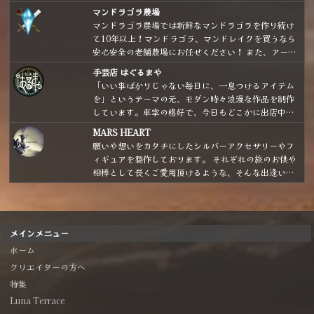
いです。
マンドラゴラ農場
マンドラゴラ農場では新鮮なマンドラゴラを作り続け
て10年以上！マンドラゴラ、マンドレイクを買うなら
安心安全の老舗農場にお任せください！ また、アート
ドールや魔法の小瓶など様々な魔法雑貨も取り扱いあ
手芸店 はぐるまや
り。よろしくおねがいします。
「いい事ばかりじゃない毎日に、一息つけるアイテム
を」というテーマの元、モダン時々浪漫な作品を制作
しています。車掌の格好で、今日もどこかに出店中。
気分は「銀河鉄道を駆り、星々をめぐりながら商いを
MARS HEART
する魔法雑貨商」です。
願いや想いをカタチにしたシルバーアクセサリーやフ
ィギュアを製作しております。 それぞれの旅のお供や
相棒として長くご愛用頂けるような、そんな出逢いと
なれたら嬉しいです！
メインメニュー
ホーム
クリエイターの方へ
特集
Luna Terrace