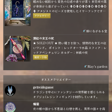
醒めない酩酊から 紫色の幻惑の香りが漂う 未完成の靄
が身体から遠ざかっていく 🪻🪞🪻🪞🪻🪞🪻🪞 🪻🪞🪻🪞
🪻 アメジストのビーズを使用したイヤーフックです。
パープルとゴールドの組み合わせで煌びやかな雰囲気
アクセサリー
に仕上げました。
櫛にながるる堂
深紅の女王の杖
★ SOLD OUT ★ 熱い耀きを放つ、情熱的な女王の紅
いワンド。 ポイント：レッドオーラ水晶 スフィア：レ
ッドアベンチュリン ホルダー：林檎の枝
雑貨・小物
May's garden
オススメクリエイター
getreidegasse
ドラゴンを中心にファンタジーの世界観を感じられる
オブジェ(レジンフィギュア)を制作しています。
橘屋
夜の帳の国から不思議と幻想を携え、異界の国々を商