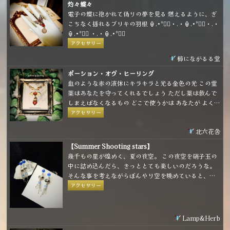
きます。
灼々蝶々
電子の蝶に抱かれて偽りの夢を見る 燃えるように、ぎ
こちなく揺れるブリキの羽根 🏮.•*❤️‍🔥・.・🏮.•*❤️‍🔥・.・
🏮.•*❤️‍🔥 ・.・🏮.•*❤️‍🔥
アクセサリー
櫛にながるる堂
ポーション・オヴ・ヒーリング
血のような赤の液体にキラキラと光る金色の光 この霊
薬はあなたを守ってくれるでしょう ただし薬は飲んで
しまえばなくなるもの どこで使うかは あなたが よく
考えて…
アクセサリー
北六花舎
【Summer Shooting stars】
幾千もの星が煌めく、夏の夜空。 この夜空を硝子玉の
中に詰め込んだら、きっととても美しいのだろうな。
そんな事を考えながらぼんやり空を眺めていると、白
や青の星がひとつふたつ、きらりと輝いて流れて行っ
アクセサリー
た。
Lamp&Herb