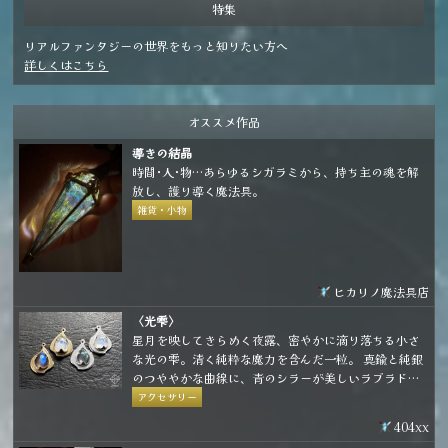
特集
リアルファンタジーの世界をもっと知りたい方へ
詳しくはこちら
オススメ作品
導きの結晶
時間･人･物…あらゆるシガラミから、持ち主の魂を解
放し、護り導く魔法具。
雑貨・小物
ヒカリノ魔法具店
〈光雫〉
星月を映してきらめく夜露、密やかに滴り落ちる小さ
な光の雫。清く純粋な魔力を含んだ一粒。 真鍮と純銀
のつややかな曲線に、青のシラーが美しいラブラドラ
イトとレインボームーンストーンを合わせた小粒なア
アクセサリー
イテムです。 金具の種類は耳飾り、ネックレス、ブロ
404xx
ーチから選べて、お好きな形態で身に着けることがで