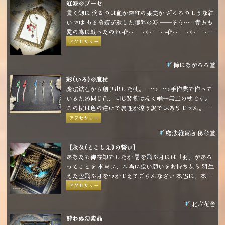
紅涙のブーセ
貫く剱に 滴るのは血か深紅の果実か ざくろのような紅
い雫は ある令嬢が遺した贖罪の涙 ──そう……貴方も
愛の為に戦ったのね 🥀· · ─ ·✧· ─ · ·🥀· · ─ ·✧· ─ · ·
🥀 柘榴モチーフのイヤーフックです ベースが柔らかい
アクセサリー
素材ですので、耳の形に合わせて装着して頂けます
櫛にながるる堂
彩(いろ)の魔杖
魔法鉱石から創り出した杖。 一つ一つ手作業で作って
いるため同じ色、同じ装飾はなく唯一無二の杖です。
この杖は色の違いで属性が違う訳ではありません。 使
用者を惹き寄せ、幸せへ導くための色の違いです。
アクセサリー
(上手く言語化できなかったけど要は「好きな色、惹か
魔法雑貨店 秘彩堂
れる色って人によって違うよね」ということを言いた
かったです💦)
【永久(とこしえ)の誓い】
あなたも御存知でしたか 闇を飛ぶ月には「羽」がある
ってことを 本当に、本当に強い願いをお持ちなら 羽生
えた空飛ぶ月をつかまえてごらんなさい 本当に、本当
に強い願いなら 月はその願いを叶えてくれるでしょう
アクセサリー
北六花舎
酔わぬ幻紫晶