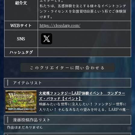
エイターです。
紹介文
私たちは、五感体験を主とする様々なイベントコンテ
ンツ・ライセンスを全国貸切出張という形でご体験頂
けます。
WEBサイト
https://closslarp.com/
SNS
ハッシュタグ
アイテムリスト
大規模ファンタジーLARP体験イベント ワンダラー
ズ・バラッド【イベント】
映画みたいな世界に没入したい！ ファンタジー世界に
入りたい！ そんなあなたの望みを叶える、LARPの魔法
✨ ワンダラーズ・バラッドは、ファンタジー世界の街の
漫画投稿作品リスト
お祭りを体験できるイベントです。 関東最大規模100人
規模！ さあ、よっておいで！ 茨城イバライド2027年1
作品はまだありません
月23日は、冒険に出発だ！